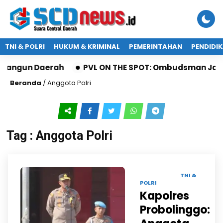
TNI & POLRI
HUKUM & KRIMINAL
PEMERINTAHAN
PENDIDI
bangun Daerah
PVL ON THE SPOT: Ombudsman Jatim 
Beranda
/
Anggota Polri
Tag : Anggota Polri
02 OKT 2025 |
TNI &
POLRI
Kapolres
Probolinggo: