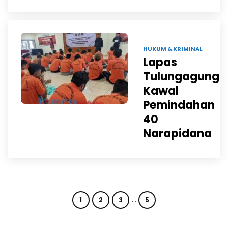
03 MAR 2025 |
HUKUM & KRIMINAL
Lapas
Tulungagung
Kawal
Pemindahan
40
Narapidana
…
1
2
3
5