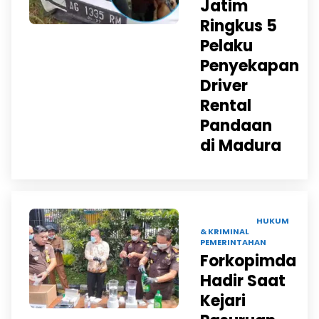
Jatim
Ringkus 5
Pelaku
Penyekapan
Driver
Rental
Pandaan
di Madura
18 NOV 2025 |
HUKUM
& KRIMINAL
PEMERINTAHAN
Forkopimda
Hadir Saat
Kejari