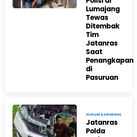
Polisi di
Lumajang
Tewas
Ditembak
Tim
Jatanras
Saat
Penangkapan
di
Pasuruan
29 NOV 2025 |
HUKUM & KRIMINAL
Jatanras
Polda