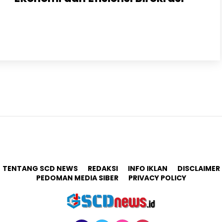
Pasuruan, ScdNews.id – Tiga Rancangan Peraturan
Daerah (Raperda) non-APBD secara resmi disahkan
menjadi Peraturan Daerah (Perda) oleh DPRD
Kabupaten Pasuruan..
TENTANG SCD NEWS
REDAKSI
INFO IKLAN
DISCLAIMER
PEDOMAN MEDIA SIBER
PRIVACY POLICY