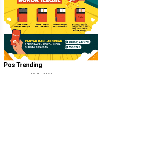
Pos Trending
20 JUL 2026
01.
‎Irfan Hakim dan Kalapas Ma’ruf
Prasetyo: Mengajarkan Kasih
Sayang Lewat LASKAR Farm,
Bukan Sekadar Kandang dan
Ternak
27 JUL 2026
02.
‎Kepala Desa Hoho dan Ketua
Squad Nusantara Jalu Seno Aji
Apresiasi Pengembangan