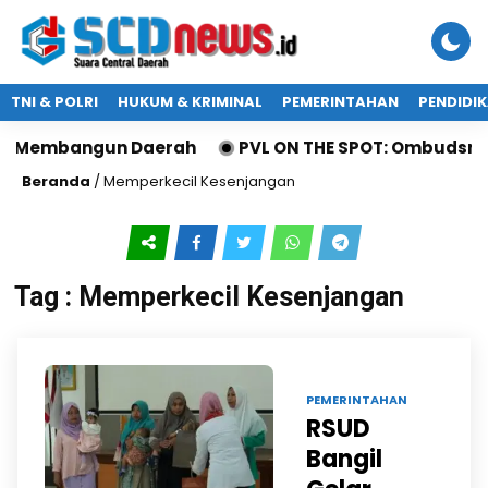
TNI & POLRI
HUKUM & KRIMINAL
PEMERINTAHAN
PENDIDI
an Membangun Daerah
PVL ON THE SPOT: Ombudsman 
Beranda
/
Memperkecil Kesenjangan
Tag : Memperkecil Kesenjangan
11 AGU 2024 |
PEMERINTAHAN
RSUD
Bangil