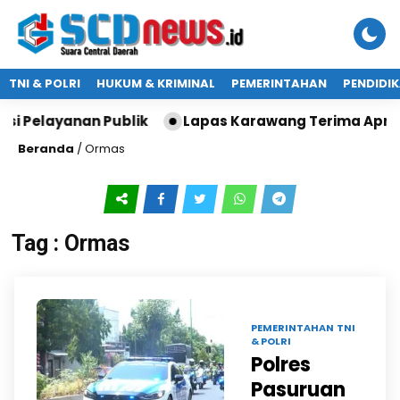
TNI & POLRI
HUKUM & KRIMINAL
PEMERINTAHAN
PENDIDI
i Pelayanan Publik
Lapas Karawang Terima Apresi
Beranda
/
Ormas
Tag : Ormas
06 SEP 2025 |
PEMERINTAHAN
TNI
& POLRI
Polres
Pasuruan