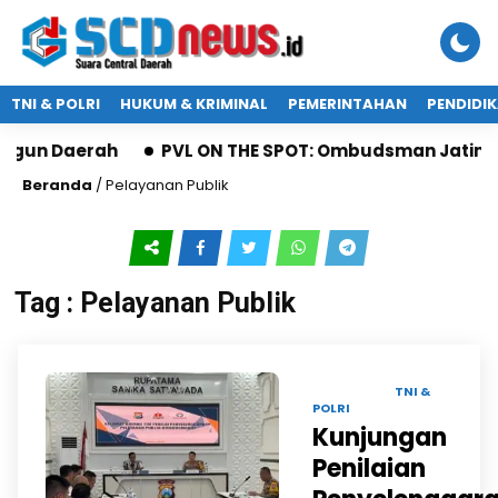
TNI & POLRI
HUKUM & KRIMINAL
PEMERINTAHAN
PENDIDI
gun Daerah
PVL ON THE SPOT: Ombudsman Jatim Gae
Beranda
/
Pelayanan Publik
Tag : Pelayanan Publik
31 JUL 2024 |
TNI &
POLRI
Kunjungan
Penilaian