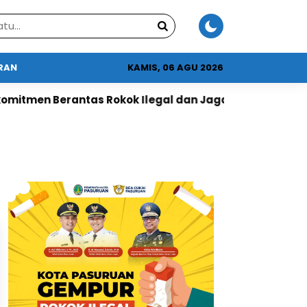
URAN
KAMIS, 06 AGU 2026
mitmen Berantas Rokok Ilegal dan Jaga DBHCHT
‎Kep