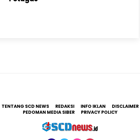
PASURUAN, ScdNews.id – Dalam upaya menjaga
integritas dan profesionalisme, Lembaga
Pemasyarakatan (Lapas) Pasuruan mengambil langkah
serius dengan mengadakan tes urine..
TENTANG SCD NEWS
REDAKSI
INFO IKLAN
DISCLAIMER
PEDOMAN MEDIA SIBER
PRIVACY POLICY