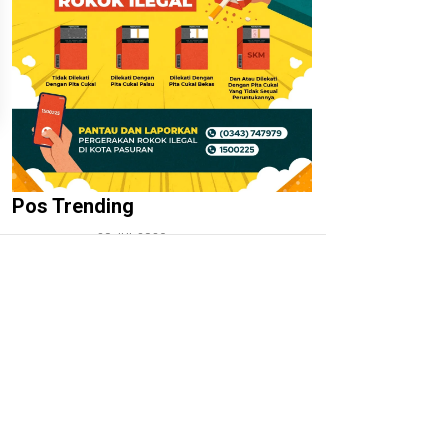
Pos Trending
20 JUL 2026
01.
‎Irfan Hakim dan Kalapas Ma’ruf
Prasetyo: Mengajarkan Kasih
Sayang Lewat LASKAR Farm,
Bukan Sekadar Kandang dan
Ternak
27 JUL 2026
02.
‎Kepala Desa Hoho dan Ketua
Squad Nusantara Jalu Seno Aji
Apresiasi Pengembangan