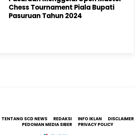
Chess Tournament Piala Bupati
Pasuruan Tahun 2024
PASURUAN, ScdNews.id – Kabupaten Pasuruan
menggelar Open Master Chess Tournament Piala
Bupati Pasuruan Tahun 2024, dalam rangka
menyambut hari jadi Kab...
TENTANG SCD NEWS
REDAKSI
INFO IKLAN
DISCLAIMER
PEDOMAN MEDIA SIBER
PRIVACY POLICY