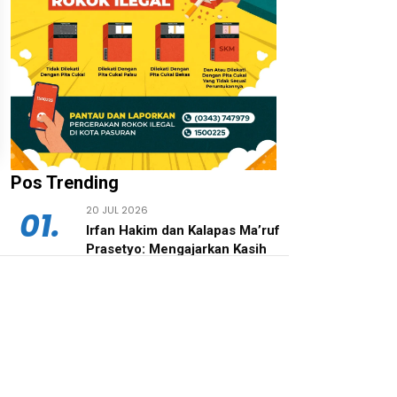
Pos Trending
20 JUL 2026
01.
‎Irfan Hakim dan Kalapas Ma’ruf
Prasetyo: Mengajarkan Kasih
Sayang Lewat LASKAR Farm,
Bukan Sekadar Kandang dan
Ternak
27 JUL 2026
02.
‎Kepala Desa Hoho dan Ketua
Squad Nusantara Jalu Seno Aji
Apresiasi Pengembangan