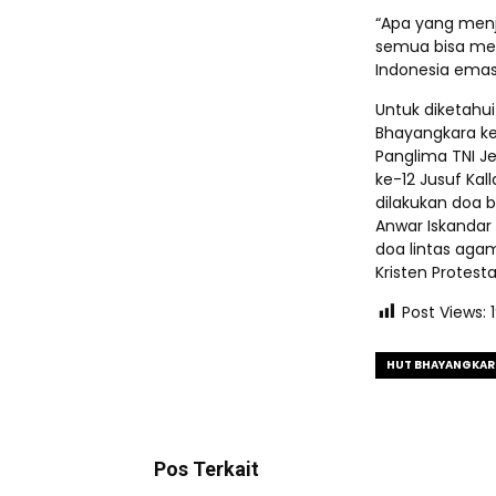
“Apa yang menj
semua bisa men
Indonesia emas 
Untuk diketahu
Bhayangkara ke-
Panglima TNI Je
ke-12 Jusuf Kall
dilakukan doa 
Anwar Iskanda
doa lintas agam
Kristen Protest
Post Views:
HUT BHAYANGKAR
Pos Terkait