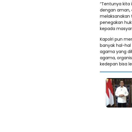
“Tentunya kita 
dengan aman, d
melaksanakan t
penegakan huk
kepada masyara
Kapolri pun me
banyak hal-hal 
agama yang dihad
agama, organis
kedepan bisa le