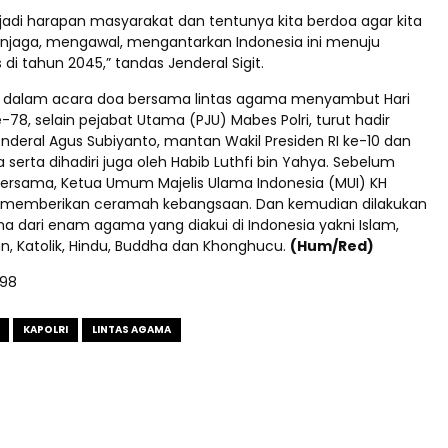
adi harapan masyarakat dan tentunya kita berdoa agar kita
jaga, mengawal, mengantarkan Indonesia ini menuju
di tahun 2045,” tandas Jenderal Sigit.
i dalam acara doa bersama lintas agama menyambut Hari
78, selain pejabat Utama (PJU) Mabes Polri, turut hadir
nderal Agus Subiyanto, mantan Wakil Presiden RI ke-10 dan
a serta dihadiri juga oleh Habib Luthfi bin Yahya. Sebelum
bersama, Ketua Umum Majelis Ulama Indonesia (MUI) KH
r memberikan ceramah kebangsaan. Dan kemudian dilakukan
a dari enam agama yang diakui di Indonesia yakni Islam,
an, Katolik, Hindu, Buddha dan Khonghucu.
(Hum/Red)
198
KAPOLRI
LINTAS AGAMA