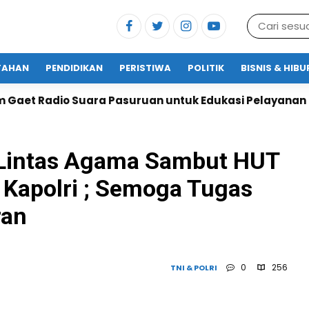
TAHAN
PENDIDIKAN
PERISTIWA
POLITIK
BISNIS & HIB
asuruan untuk Edukasi Pelayanan Publik
Lapas Ka
 Lintas Agama Sambut HUT
 Kapolri ; Semoga Tugas
ran
0
256
TNI & POLRI