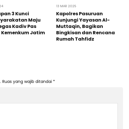
24
13 MAR 2025
pan 3 Kunci
Kapolres Pasuruan
yarakatan Maju
Kunjungi Yayasan Al-
egas Kadiv Pas
Muttaqin, Bagikan
l Kemenkum Jatim
Bingkisan dan Rencana
Rumah Tahfidz
.
Ruas yang wajib ditandai
*