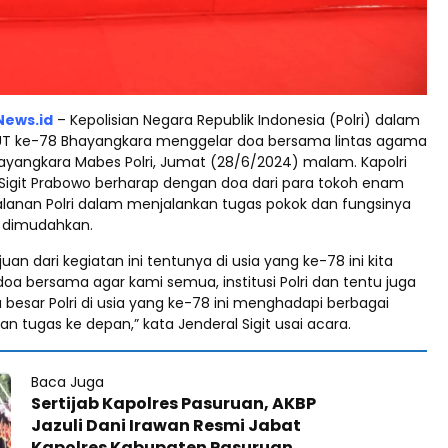
News.id
– Kepolisian Negara Republik Indonesia (Polri) dalam
 ke-78 Bhayangkara menggelar doa bersama lintas agama
ayangkara Mabes Polri, Jumat (28/6/2024) malam. Kapolri
o Sigit Prabowo berharap dengan doa dari para tokoh enam
jalanan Polri dalam menjalankan tugas pokok dan fungsinya
 dimudahkan.
uan dari kegiatan ini tentunya di usia yang ke-78 ini kita
a bersama agar kami semua, institusi Polri dan tentu juga
a besar Polri di usia yang ke-78 ini menghadapi berbagai
 tugas ke depan,” kata Jenderal Sigit usai acara.
Baca Juga
Sertijab Kapolres Pasuruan, AKBP
Jazuli Dani Irawan Resmi Jabat
Kapolres Kabupaten Pasuruan