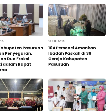
026
18 APR 2025
Kabupaten Pasuruan
104 Personel Amankan
an Penyegaran,
Ibadah Paskah di 39
an Dua Fraksi
Gereja Kabupaten
ti dalam Rapat
Pasuruan
urna