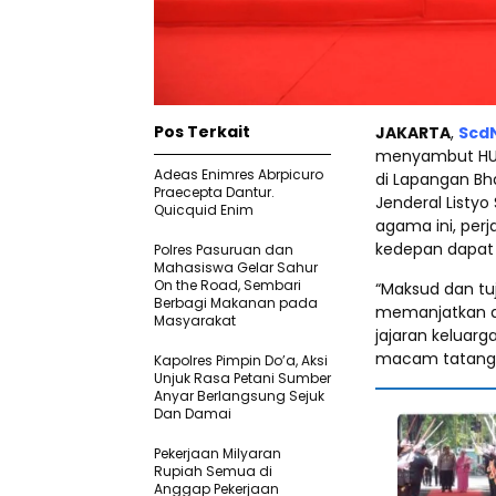
Pos Terkait
JAKARTA
,
Scd
menyambut HUT
Adeas Enimres Abrpicuro
di Lapangan Bh
Praecepta Dantur.
Jenderal Listy
Quicquid Enim
agama ini, per
kedepan dapat
Polres Pasuruan dan
Mahasiswa Gelar Sahur
On the Road, Sembari
“Maksud dan tuj
Berbagi Makanan pada
memanjatkan do
Masyarakat
jajaran keluarg
macam tatangan
Kapolres Pimpin Do’a, Aksi
Unjuk Rasa Petani Sumber
Anyar Berlangsung Sejuk
Dan Damai
Pekerjaan Milyaran
Rupiah Semua di
Anggap Pekerjaan