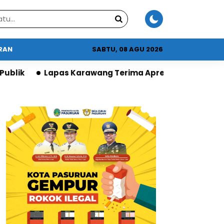
URAN
SABTU, 08 AGU 2026
rawang Terima Apresiasi DPR atas Program Ketahana