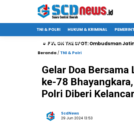
TNI & POLRI
HUKUM & KRIMINAL
PEMERIN
IKLAN & ADVERTORIAL
PVL ON THE SPOT: Ombudsman Jatim Gaet Radio Suara P
Beranda
/
TNI & Polri
Gelar Doa Bersama
ke-78 Bhayangkara,
Polri Diberi Kelanca
ScdNews
29 Jun 2024 13:53