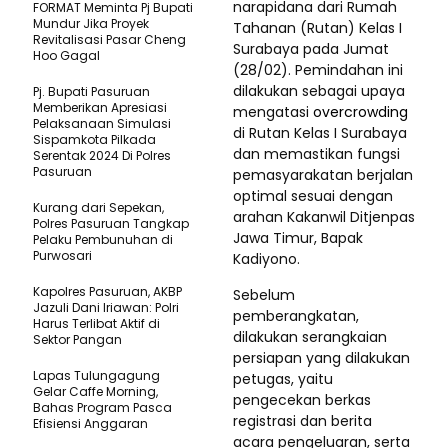
narapidana dari Rumah
FORMAT Meminta Pj Bupati
Mundur Jika Proyek
Tahanan (Rutan) Kelas I
Revitalisasi Pasar Cheng
Surabaya pada Jumat
Hoo Gagal
(28/02). Pemindahan ini
dilakukan sebagai upaya
Pj. Bupati Pasuruan
Memberikan Apresiasi
mengatasi
overcrowding
Pelaksanaan Simulasi
di Rutan Kelas I Surabaya
Sispamkota Pilkada
dan memastikan fungsi
Serentak 2024 Di Polres
Pasuruan
pemasyarakatan berjalan
optimal sesuai dengan
Kurang dari Sepekan,
arahan Kakanwil Ditjenpas
Polres Pasuruan Tangkap
Jawa Timur, Bapak
Pelaku Pembunuhan di
Purwosari
Kadiyono.
Kapolres Pasuruan, AKBP
Sebelum
Jazuli Dani Iriawan: Polri
pemberangkatan,
Harus Terlibat Aktif di
dilakukan serangkaian
Sektor Pangan
persiapan yang dilakukan
Lapas Tulungagung
petugas, yaitu
Gelar Caffe Morning,
pengecekan berkas
Bahas Program Pasca
registrasi dan berita
Efisiensi Anggaran
acara pengeluaran, serta