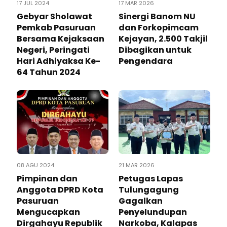
17 JUL 2024
17 MAR 2026
Gebyar Sholawat
Sinergi Banom NU
Pemkab Pasuruan
dan Forkopimcam
Bersama Kejaksaan
Kejayan, 2.500 Takjil
Negeri, Peringati
Dibagikan untuk
Hari Adhiyaksa Ke-
Pengendara
64 Tahun 2024
08 AGU 2024
21 MAR 2026
Pimpinan dan
Petugas Lapas
Anggota DPRD Kota
Tulungagung
Pasuruan
Gagalkan
Mengucapkan
Penyelundupan
Dirgahayu Republik
Narkoba, Kalapas