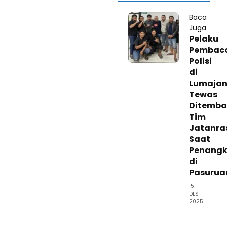
Baca
Juga
Pelaku
Pembac
Polisi
di
Lumaja
Tewas
Ditemba
Tim
Jatanra
Saat
Penang
di
Pasurua
15
DES
2025