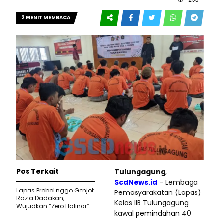
2 MENIT MEMBACA
Pos Terkait
Tulungagung
,
ScdNews.id
– Lembaga
Lapas Probolinggo Genjot
Pemasyarakatan (Lapas)
Razia Dadakan,
Kelas IIB Tulungagung
Wujudkan “Zero Halinar”
kawal
pemindahan
40