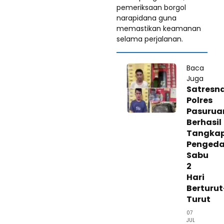
pemeriksaan borgol
narapidana guna
memastikan keamanan
selama perjalanan.
Baca
Juga
Satresn
Polres
Pasurua
Berhasil
Tangka
Pengeda
Sabu
2
Hari
Berturut
Turut
07
JUL