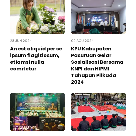
28 JUN 2024
09 AGU 2024
An est aliquid per se
KPU Kabupaten
ipsum flagitiosum,
Pasuruan Gelar
etiamsi nulla
Sosialisasi Bersama
comitetur
KNPI dan HIPMI
Tahapan Pilkada
2024