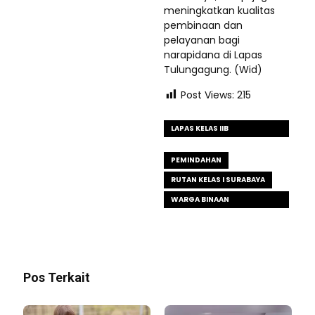
meningkatkan kualitas
pembinaan dan
pelayanan bagi
narapidana di Lapas
Tulungagung. (Wid)
Post Views:
215
LAPAS KELAS IIB
TULUNGAGUNG
PEMINDAHAN
RUTAN KELAS I SURABAYA
WARGA BINAAN
PEMASYARAKATAN (WBP)
Pos Terkait