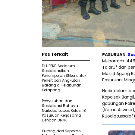
Pos Terkait
PASURUAN
,
Sc
Muharram 1446 
Di UPPKB Sedarum
Ta’aruf dan pe
Sosialisasikan
Masjid Agung B
Penempelan Stiker untuk
Pasuruan, Ming
Penertiban Angkutan
Barang di Pelabuhan
Ketapang
Hadir dalam aca
Kapolsek Bangi
Penyuluhan dan
gabungan Polres
Sosialisasi Bahaya
(Ketua Aswaja),
Narkoba Lapas Kelas IIB
Pasuruan Kerjasama
Ruodlotussalaf
Dengan BNNK
Kurang dari Sepekan,