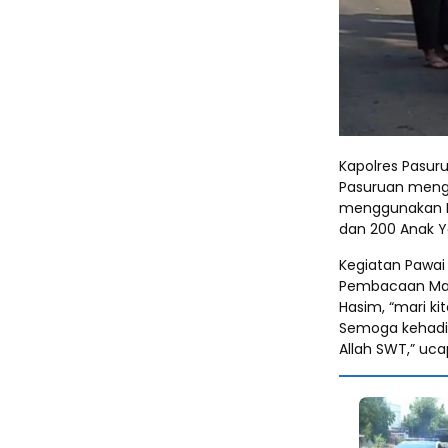
Kapolres Pasuru
Pasuruan meng
menggunakan Ker
dan 200 Anak Y
Kegiatan Pawai
Pembacaan Maul
Hasim, “mari k
Semoga kehadir
Allah SWT,” uca