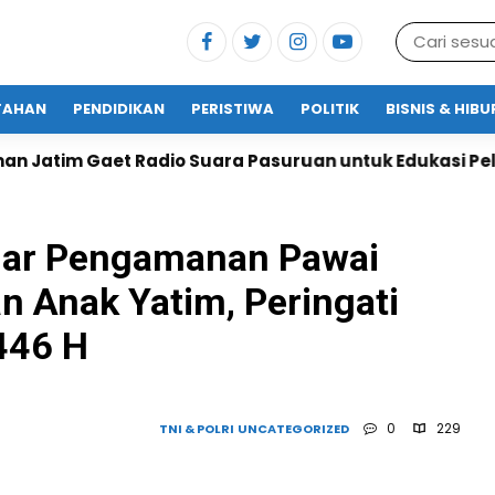
TAHAN
PENDIDIKAN
PERISTIWA
POLITIK
BISNIS & HIB
uara Pasuruan untuk Edukasi Pelayanan Publik
La
lar Pengamanan Pawai
n Anak Yatim, Peringati
446 H
0
229
TNI & POLRI
UNCATEGORIZED