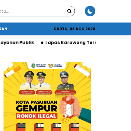
URAN
SABTU, 08 AGU 2026
pas Karawang Terima Apresiasi DPR atas Program Ket