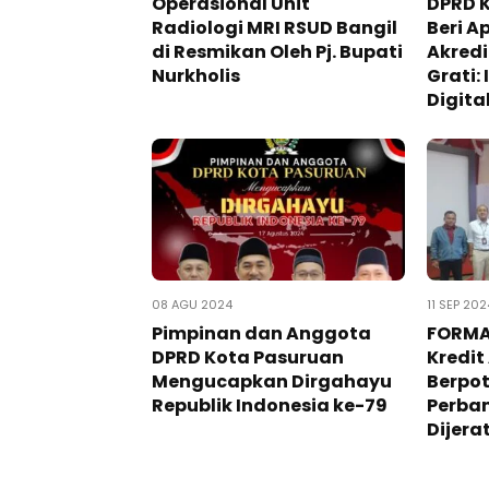
Operasional Unit
DPRD 
Radiologi MRI RSUD Bangil
Beri A
di Resmikan Oleh Pj. Bupati
Akredi
Nurkholis
Grati:
Digita
08 AGU 2024
11 SEP 202
Pimpinan dan Anggota
FORMAT
DPRD Kota Pasuruan
Kredi
Mengucapkan Dirgahayu
Berpo
Republik Indonesia ke-79
Perba
Dijera