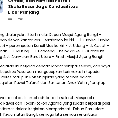
Ormas, dan Pemkab Patroli
Skala Besar Jaga Kondusifitas
Libur Panjang
06 SEP 2025
g dilalui yakni Start mulai Depan Masjid Agung Bangil –
nan depan kantor Pos – Arrahmah ke kiri – Jl. Lumba-lumba
tri – perempatan Kancil Mas ke kiri – Jl. Udang – Jl. Cucut –
an – Jl. Musing – Jl. Bandeng – belok kiri ke Jl. Gurami ke
 4 Jl. Alun-alun Barat Utara – Finish Masjid Agung Bangil.
kegiatan ini berjalan dengan lancar sampai selesai, dan saya
 Kapolres Pasuruan mengucapkan terimakasih kepada
l Polres maupun Polsek jajaran yang terlibat dalam
iatan Pawai Ta’aruf dan Santunan Anak Yatim,” ungkap
saya ucapkan terimakasih kepada seluruh Masyarakat
 Pawai dan Tokoh-tokoh Agama yang sudah berpartisipasi
tibmas dalam kegiatan Memperingati Tahun Baru Islam
yah Kecamatan Bangil, semoga kita semua senantiasa