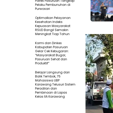
Polres Pasuruan Tangkap
Pelaku Pembunuhan di
Purwosari
Optimalkan Pelayanan
Kesehatan Indeks
Kepuasan Masyarakat
RSUD Bangil Semakin
Meningkat Tiap Tahun
‎Kormi dan Dinkes
Kabupaten Pasuruan
Gelar Cek Kebugaran:
“Masyarakat Bugar,
Pasuruan Sehat dan
Produktif” ‎
Belajar Langsung dari
Balik Tembok, 75
Mahasiswa UBP
Karawang Telusuri Sistem
Peradilan dan
Pembinaan di Lapas
Kelas IIA Karawang