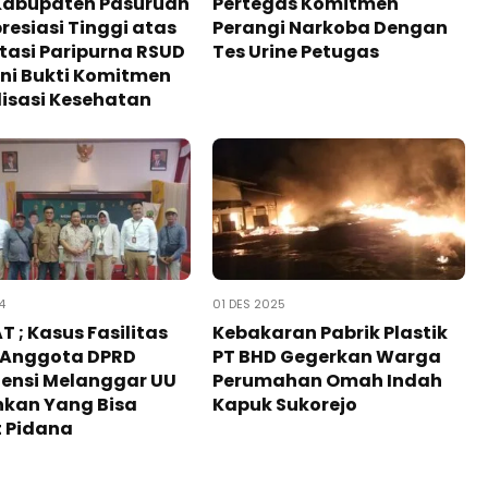
Kabupaten Pasuruan
Pertegas Komitmen
presiasi Tinggi atas
Perangi Narkoba Dengan
tasi Paripurna RSUD
Tes Urine Petugas
 Ini Bukti Komitmen
lisasi Kesehatan
4
01 DES 2025
 ; Kasus Fasilitas
Kebakaran Pabrik Plastik
t Anggota DPRD
PT BHD Gegerkan Warga
tensi Melanggar UU
Perumahan Omah Indah
nkan Yang Bisa
Kapuk Sukorejo
t Pidana