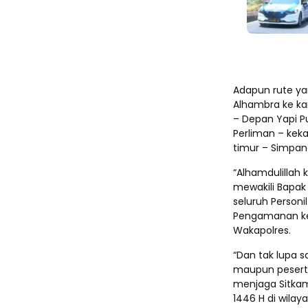
Adapun rute yan
Alhambra ke ka
– Depan Yapi Pu
Perliman – kekan
timur – Simpang
“Alhamdulillah 
mewakili Bapak
seluruh Personi
Pengamanan keg
Wakapolres.
“Dan tak lupa 
maupun peserta
menjaga Sitkam
1446 H di wila