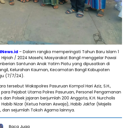
dNews.id
– Dalam rangka memperingati Tahun Baru Islam 1
Hijriah / 2024 Masehi, Masyarakat Bangil menggelar Pawai
mberian Santunan Anak Yatim Piatu yang dipusatkan di
angil, Kelurahan Kauman, Kecamatan Bangil Kabupaten
gu (7/7/24).
ra tersebut Wakapolres Pasuruan Kompol Hari Aziz, S.H.,
l, para Pejabat Utama Polres Pasuruan, Personel Pengamanan
 dan Polsek jajaran berjumlah 200 Anggota, K.H. Nurcholis
 Habib Nizar (Ketua harian Aswaja), Habib Jakfar (Majelis
), dan sejumlah Tokoh Agama lainnya.
Baca Juga