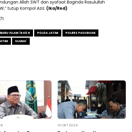
ndungan Allah SWT dan syafaat Baginda Rasulullah
” tutup Kompol Aziz.
(Ika/Red)
171
BARU ISLAM 1446 H
POLDA JATIM
POLRES PASURUAN
YATIM
ULAMA'
26
14 OKT 2024