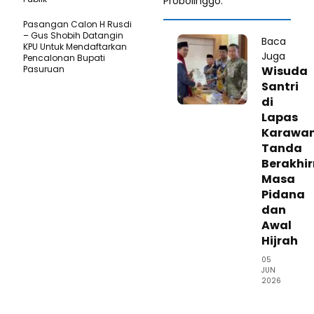
Probolinggo.
Pasangan Calon H Rusdi
– Gus Shobih Datangin
Baca
KPU Untuk Mendaftarkan
Juga
Pencalonan Bupati
Pasuruan
Wisuda
Santri
di
Lapas
Karawan
Tanda
Berakhi
Masa
Pidana
dan
Awal
Hijrah
05
JUN
2026