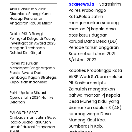
ScdNews.id
– Satreskrim
APBD Pasuruan 2026
Polres Probolinggo
Disahkan, Sinergi Kunci
Kota,Polda Jatim
Hadapi Penurunan
mengamankan seorang
Anggaran Rp600 Miliar
mantan Pj kepala desa
Dokter RSUD Bangil
atas kasus dugaan
Peringkat Ketiga di Young
korupsi Dana Desa (DD)
Investigation Award 2025
Periode tahun anggaran
dengan Terobosan
Deteksi Dini Ginjal
September tahun 2021
S/d April 2022.
Polres Pasuruan
Mendapat Penghargaan
Kapolres Probolinggo Kota
Presisi Award Dari
AKBP Wadi Sa’bani melalui
Lembaga Kajian Strategis
Kepolisian Indonesia
Plt Kasihumas Iptu
Zainullah mengatakan
Polri : Update Situasi
bahwa mantan Pj Kepala
Operasi Lilin 2024 Hari ke
Desa Muneng Kidul yang
Delapan
diamankan adalah S (48)
PVL ON THE SPOT:
seorang warga Desa
Ombudsman Jatim Gaet
Muneng Kidul Kec.
Radio Suara Pasuruan
Sumberasih Kab.
untuk Edukasi Pelayanan
Publik