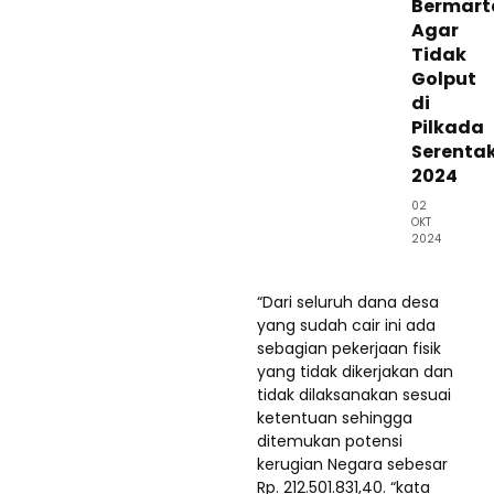
Bermart
Agar
Tidak
Golput
di
Pilkada
Serenta
2024
02
OKT
2024
“Dari seluruh dana desa
yang sudah cair ini ada
sebagian pekerjaan fisik
yang tidak dikerjakan dan
tidak dilaksanakan sesuai
ketentuan sehingga
ditemukan potensi
kerugian Negara sebesar
Rp. 212.501.831,40. “kata