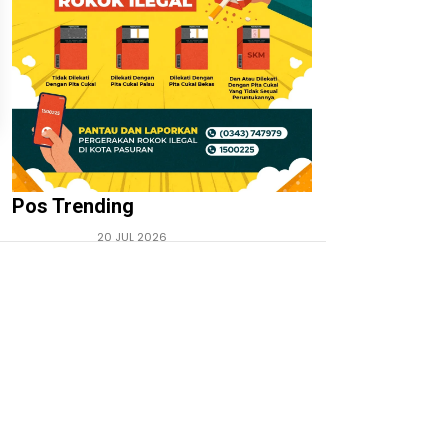
Pos Trending
20 JUL 2026
01.
‎Irfan Hakim dan Kalapas Ma’ruf
Prasetyo: Mengajarkan Kasih
Sayang Lewat LASKAR Farm,
Bukan Sekadar Kandang dan
Ternak
27 JUL 2026
02.
‎Kepala Desa Hoho dan Ketua
Squad Nusantara Jalu Seno Aji
Apresiasi Pengembangan