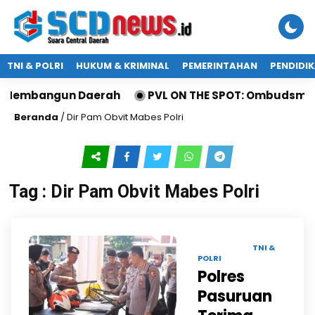
TNI & POLRI
HUKUM & KRIMINAL
PEMERINTAHAN
PENDIDI
n Membangun Daerah
PVL ON THE SPOT: Ombudsman J
Beranda
/
Dir Pam Obvit Mabes Polri
Tag : Dir Pam Obvit Mabes Polri
09 JUL 2025 |
TNI &
POLRI
Polres
Pasuruan