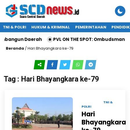
TNI & POLRI
HUKUM & KRIMINAL
PEMERINTAHAN
PENDIDI
mbangun Daerah
PVL ON THE SPOT: Ombudsman Jatim
Beranda
/
Hari Bhayangkara ke-79
Tag : Hari Bhayangkara ke-79
01 JUL 2025 |
TNI &
POLRI
Hari
Bhayangkara