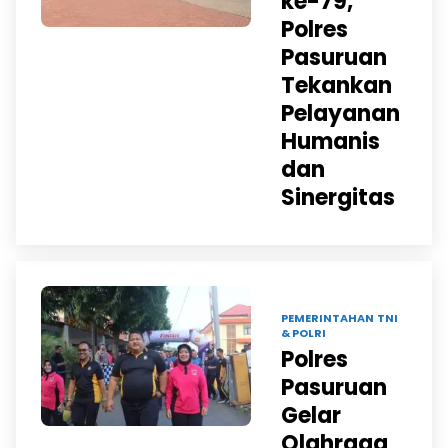
ke-79,
Polres
Pasuruan
Tekankan
Pelayanan
Humanis
dan
Sinergitas
24 JUN 2025 |
PEMERINTAHAN
TNI
& POLRI
Polres
Pasuruan
Gelar
Olahraga