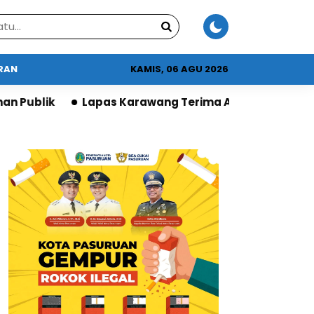
URAN
KAMIS, 06 AGU 2026
apas Karawang Terima Apresiasi DPR atas Program Ke