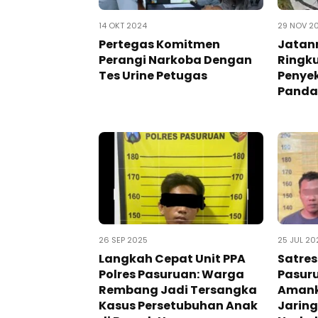
14 OKT 2024
29 NOV 2
Pertegas Komitmen
Jatanr
Perangi Narkoba Dengan
Ringku
Tes Urine Petugas
Penyek
Panda
26 SEP 2025
25 JUL 20
Langkah Cepat Unit PPA
Satres
Polres Pasuruan: Warga
Pasuru
Rembang Jadi Tersangka
Amank
Kasus Persetubuhan Anak
Jarin