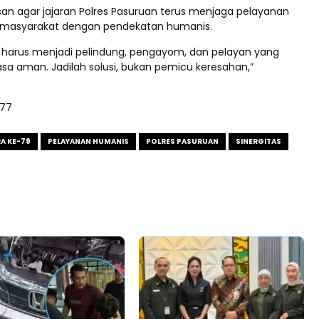
san agar jajaran Polres Pasuruan terus menjaga pelayanan
a masyarakat dengan pendekatan humanis.
ri harus menjadi pelindung, pengayom, dan pelayan yang
sa aman. Jadilah solusi, bukan pemicu keresahan,”
)
177
A KE-79
PELAYANAN HUMANIS
POLRES PASURUAN
SINERGITAS