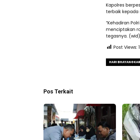
Kapolres berpe
terbaik kepad
“Kehadiran Pol
menciptakan ra
tegasnya. (wid
Post Views:
HARI BHAYANGKAR
Pos Terkait