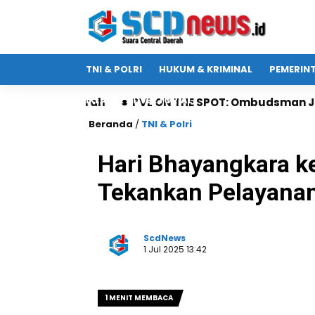
TNI & POLRI
HUKUM & KRIMINAL
PEMERIN
IKLAN & ADVERTORIAL
ah
PVL ON THE SPOT: Ombudsman Jatim Gaet Radio 
Beranda
/
TNI & Polri
Hari Bhayangkara k
Tekankan Pelayanan
ScdNews
1 Jul 2025 13:42
1 MENIT MEMBACA