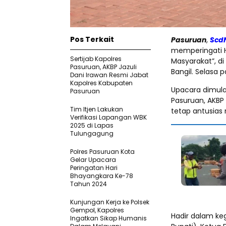
Pos Terkait
Pasuruan
,
Scd
memperingati H
Sertijab Kapolres
Masyarakat”, d
Pasuruan, AKBP Jazuli
Bangil. Selasa p
Dani Irawan Resmi Jabat
Kapolres Kabupaten
Upacara dimulai
Pasuruan
Pasuruan, AKBP 
Tim Itjen Lakukan
tetap antusias
Verifikasi Lapangan WBK
2025 di Lapas
Tulungagung
Polres Pasuruan Kota
Gelar Upacara
Peringatan Hari
Bhayangkara Ke-78
Tahun 2024
Kunjungan Kerja ke Polsek
Gempol, Kapolres
Hadir dalam ke
Ingatkan Sikap Humanis