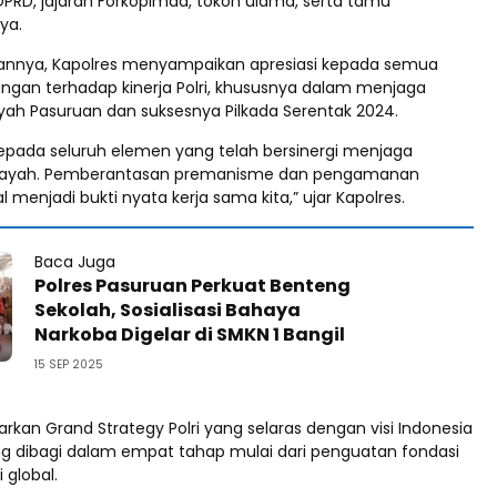
DPRD, jajaran Forkopimda, tokoh ulama, serta tamu
ya.
nnya, Kapolres menyampaikan apresiasi kepada semua
ungan terhadap kinerja Polri, khususnya dalam menjaga
ah Pasuruan dan suksesnya Pilkada Serentak 2024.
kepada seluruh elemen yang telah bersinergi menjaga
wilayah. Pemberantasan premanisme dan pengamanan
 menjadi bukti nyata kerja sama kita,” ujar Kapolres.
Baca Juga
Polres Pasuruan Perkuat Benteng
Sekolah, Sosialisasi Bahaya
Narkoba Digelar di SMKN 1 Bangil
15 SEP 2025
kan Grand Strategy Polri yang selaras dengan visi Indonesia
g dibagi dalam empat tahap mulai dari penguatan fondasi
 global.