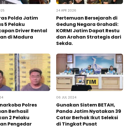
025
24 APR 2026
as Polda Jatim
‎Pertemuan Bersejarah di
s 5 Pelaku
Gedung Negara Grahadi:
apan Driver Rental
KORMI Jatim Dapat Restu
an di Madura
dan Arahan Strategis dari
Sekda.
24
06 JUL 2024
narkoba Polres
Gunakan Sistem BETAH,
an Berhasil
Panda Jatim Nyatakan 39
an 2 Pelaku
Catar Berhak Ikut Seleksi
gan Pengedar
di Tingkat Pusat