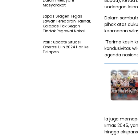
Bupati), Ketua 
Dalam Melayani
Masyarakat
undangan lainn
Lapas Sragen Tegas
Dalam sambuta
Lawan Peredaran Halinar,
pihak atas duk
Kalapas Tak Segan
keamanan wilay
Tindak Pegawai Nakal
“Terima kasih 
Polri : Update Situasi
Operasi Lilin 2024 Hari ke
kondusivitas 
Delapan
agenda nasional
Ia juga memapar
Emas 2045, yan
hingga ekspansi