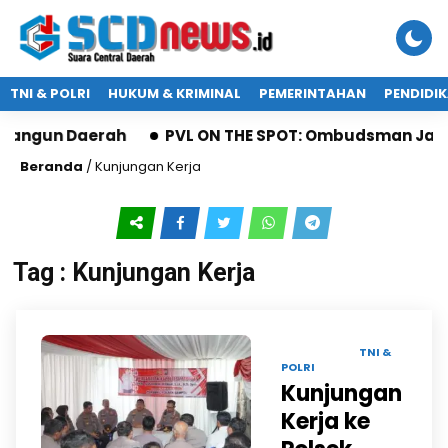
TNI & POLRI
HUKUM & KRIMINAL
PEMERINTAHAN
PENDIDI
bangun Daerah
PVL ON THE SPOT: Ombudsman Jatim 
Beranda
/
Kunjungan Kerja
Tag : Kunjungan Kerja
22 APR 2025 |
TNI &
POLRI
Kunjungan
Kerja ke