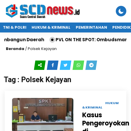
TNI & POLRI
HUKUM & KRIMINAL
PEMERINTAHAN
PENDIDI
Membangun Daerah
PVL ON THE SPOT: Ombudsman Jat
Beranda
/
Polsek Kejayan
Tag : Polsek Kejayan
26 APR 2025 |
HUKUM
& KRIMINAL
Kasus
Pengeroyokan