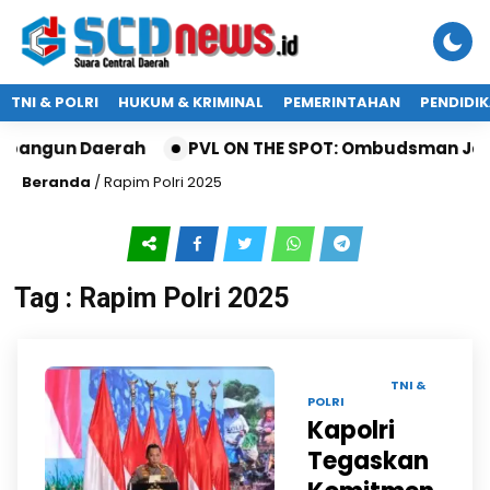
TNI & POLRI
HUKUM & KRIMINAL
PEMERINTAHAN
PENDIDI
mbangun Daerah
PVL ON THE SPOT: Ombudsman Jatim
Beranda
/
Rapim Polri 2025
Tag : Rapim Polri 2025
31 JAN 2025 |
TNI &
POLRI
Kapolri
Tegaskan