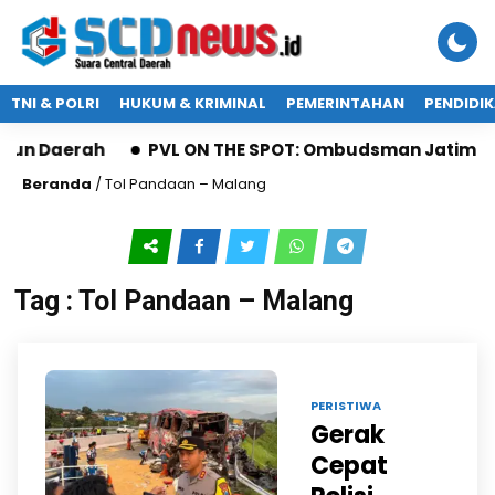
TNI & POLRI
HUKUM & KRIMINAL
PEMERINTAHAN
PENDIDI
un Daerah
PVL ON THE SPOT: Ombudsman Jatim Gaet
Beranda
/
Tol Pandaan – Malang
Tag : Tol Pandaan – Malang
24 DES 2024 |
PERISTIWA
Gerak
Cepat