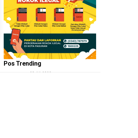
Pos Trending
20 JUL 2026
01.
‎Irfan Hakim dan Kalapas Ma’ruf
Prasetyo: Mengajarkan Kasih
Sayang Lewat LASKAR Farm,
Bukan Sekadar Kandang dan
Ternak
27 JUL 2026
02.
‎Kepala Desa Hoho dan Ketua
Squad Nusantara Jalu Seno Aji
Apresiasi Pengembangan