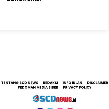
PASURUAN, ScdNews.id – Satuan Reserse Kriminal (Sat
Reskrim) Polres Pasuruan menggelar Press Release
ungkap Kasus Pencabulan Anak dibawah Umur yang..
TENTANG SCD NEWS
REDAKSI
INFO IKLAN
DISCLAIMER
PEDOMAN MEDIA SIBER
PRIVACY POLICY