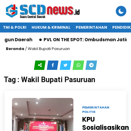
TNI & POLRI
HUKUM & KRIMINAL
PEMERINTAHAN
PENDIDI
ngun Daerah
PVL ON THE SPOT: Ombudsman Jatim Ga
Beranda
/
Wakil Bupati Pasuruan
Tag : Wakil Bupati Pasuruan
15 AGU 2024 |
PEMERINTAHAN
POLITIK
KPU
Sosialisasikan