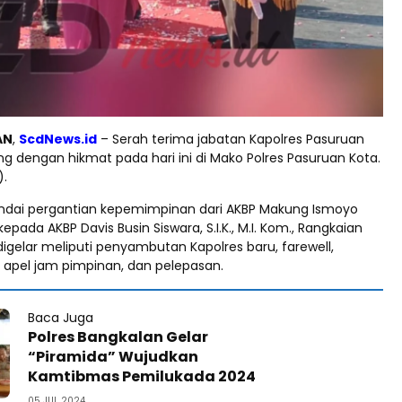
AN
,
ScdNews.id
– Serah terima jabatan Kapolres Pasuruan
g dengan hikmat pada hari ini di Mako Polres Pasuruan Kota.
).
ndai pergantian kepemimpinan dari AKBP Makung Ismoyo
.K., kepada AKBP Davis Busin Siswara, S.I.K., M.I. Kom., Rangkaian
igelar meliputi penyambutan Kapolres baru, farewell,
, apel jam pimpinan, dan pelepasan.
Baca Juga
Polres Bangkalan Gelar
“Piramida” Wujudkan
Kamtibmas Pemilukada 2024
05 JUL 2024