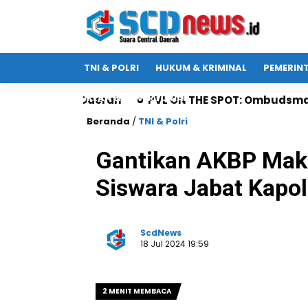
TNI & POLRI
HUKUM & KRIMINAL
PEMERIN
IKLAN & ADVERTORIAL
h
PVL ON THE SPOT: Ombudsman Jatim Gaet Radio S
Beranda
/
TNI & Polri
Gantikan AKBP Mak
Siswara Jabat Kapo
ScdNews
18 Jul 2024 19:59
2 MENIT MEMBACA