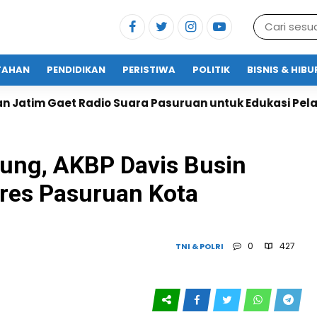
TAHAN
PENDIDIKAN
PERISTIWA
POLITIK
BISNIS & HIB
uara Pasuruan untuk Edukasi Pelayanan Publik
Lap
ung, AKBP Davis Busin
lres Pasuruan Kota
0
427
TNI & POLRI