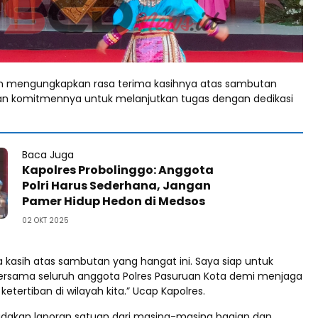
in mengungkapkan rasa terima kasihnya atas sambutan
an komitmennya untuk melanjutkan tugas dengan dedikasi
Baca Juga
Kapolres Probolinggo: Anggota
Polri Harus Sederhana, Jangan
Pamer Hidup Hedon di Medsos
02 OKT 2025
 kasih atas sambutan yang hangat ini. Saya siap untuk
bersama seluruh anggota Polres Pasuruan Kota demi menjaga
tertiban di wilayah kita.” Ucap Kapolres.
iadakan laporan satuan dari masing-masing bagian dan