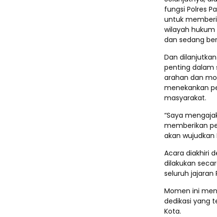
fungsi Polres P
untuk memberik
wilayah hukum 
dan sedang ber
Dan dilanjutka
penting dalam 
arahan dan moti
menekankan pent
masyarakat.
“Saya mengajak 
memberikan pel
akan wujudkan P
Acara diakhiri d
dilakukan seca
seluruh jajaran
Momen ini menj
dedikasi yang 
Kota.