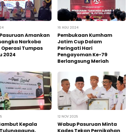
24
16 AGU 2024
s Pasuruan Amankan
Pembukaan Kumham
rsangka Narkoba
Jatim Cup Dalam
 Operasi Tumpas
Peringati Hari
u 2024
Pengayoman Ke-79
Berlangsung Meriah
25
12 NOV 2025
 Sambut Kepala
Wabup Pasuruan Minta
 Tulungagung,
Kades Tekan Pernikahan