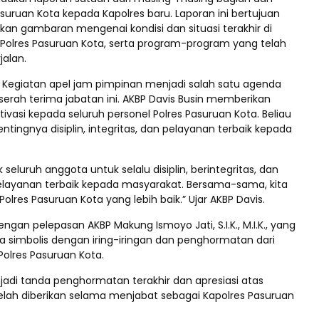
asuruan Kota kepada Kapolres baru. Laporan ini bertujuan
an gambaran mengenai kondisi dan situasi terakhir di
Polres Pasuruan Kota, serta program-program yang telah
jalan.
n Kegiatan apel jam pimpinan menjadi salah satu agenda
serah terima jabatan ini. AKBP Davis Busin memberikan
vasi kepada seluruh personel Polres Pasuruan Kota. Beliau
ingnya disiplin, integritas, dan pelayanan terbaik kepada
seluruh anggota untuk selalu disiplin, berintegritas, dan
ayanan terbaik kepada masyarakat. Bersama-sama, kita
olres Pasuruan Kota yang lebih baik.” Ujar AKBP Davis.
engan pelepasan AKBP Makung Ismoyo Jati, S.I.K., M.I.K., yang
ra simbolis dengan iring-iringan dan penghormatan dari
 Polres Pasuruan Kota.
adi tanda penghormatan terakhir dan apresiasi atas
telah diberikan selama menjabat sebagai Kapolres Pasuruan