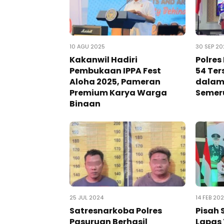
10 AGU 2025
30 SEP 20
Kakanwil Hadiri
Polre
Pembukaan IPPA Fest
54 Te
Aloha 2025, Pameran
dalam
Premium Karya Warga
Semer
Binaan
25 JUL 2024
14 FEB 20
Satresnarkoba Polres
Pisah
Pasuruan Berhasil
Lapas