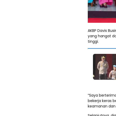
AKBP Davis Bus
yang hangat d
tinggi.
“Saya berterima
bekerja keras 
keamanan dan ke
Selanjutnya, d