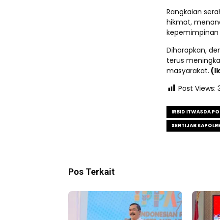
Rangkaian sera
hikmat, menand
kepemimpinan A
Diharapkan, de
terus meningka
masyarakat.
(I
Post Views:
IRBID ITWASDA PO
SERTIJAB KAPOLR
Pos Terkait