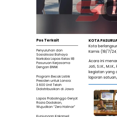
Pos Terkait
KOTA PASURU
Kota berlangsun
Penyuluhan dan
Kamis (18/7/24
Sosialisasi Bahaya
Narkoba Lapas Kelas IIB
Acara ini mena
Pasuruan Kerjasama
Jati, S.I.K., M.I
Dengan BNNK
kegiatan yang d
Program Becak Listrik
laporan satuan
Presiden untuk Lansia:
3.600 Unit Telah
Didistribusikan di Jawa
Lapas Probolinggo Genjot
Razia Dadakan,
Wujudkan “Zero Halinar”
Kunjungan Kakanwil