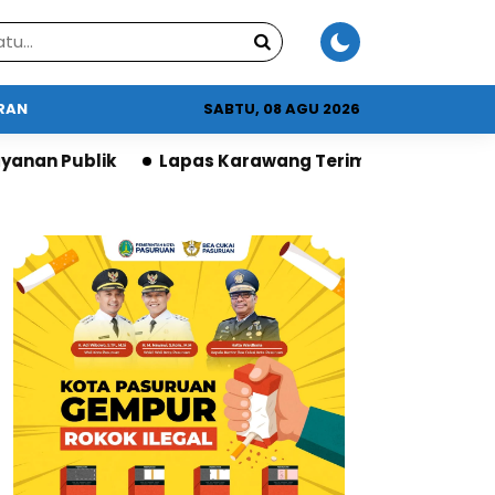
URAN
SABTU, 08 AGU 2026
as Karawang Terima Apresiasi DPR atas Program Ket