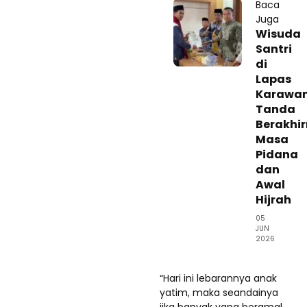
Baca
Juga
Wisuda
Santri
di
Lapas
Karawan
Tanda
Berakhi
Masa
Pidana
dan
Awal
Hijrah
05
JUN
2026
“Hari ini lebarannya anak
yatim, maka seandainya
jika banyak yang beramal