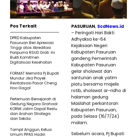
Pos Terkait
PASURUAN
,
ScdNews.id
– Peringati Hari Bakti
DPRD Kabupaten
Adhyaksa ke-64
Pasuruan Beri Apresiasi
Kejaksaan Negeri
Tinggi atas Akreditasi
Kabupaten Pasuruan
Paripurna RSUD Grati: Ini
Bukti Komitmen
gandeng Pemerintah
Digitalisasi Kesehatan
Kabupaten Pasuruan
gelar sholawat dan
FORMAT Meminta Pj Bupati
santunan anak yatim
Mundur Jika Proyek
Revitalisasi Pasar Cheng
piatu bersama majelis
Hoo Gagal
rotib, sholawat ar-ridho di
halaman gedung
‎Pertemuan Bersejarah di
Maslahat perkantoran
Gedung Negara Grahadi:
KORMI Jatim Dapat Restu
Kabupaten Pasuruan,
dan Arahan Strategis
pada Selasa (16/7/24)
dari Sekda.
malam.
Tampil Anggun, Ketua
Sebelum acara, Pj Bupati
Umum PIPAS Hadiri