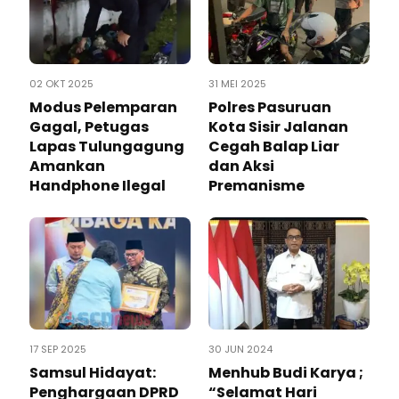
02 OKT 2025
31 MEI 2025
Modus Pelemparan
Polres Pasuruan
Gagal, Petugas
Kota Sisir Jalanan
Lapas Tulungagung
Cegah Balap Liar
Amankan
dan Aksi
Handphone Ilegal
Premanisme
17 SEP 2025
30 JUN 2024
Samsul Hidayat:
Menhub Budi Karya ;
Penghargaan DPRD
“Selamat Hari