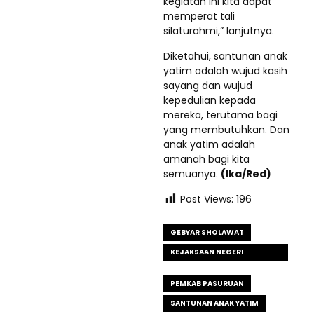
kegiatan ini kita dapat
memperat tali
silaturahmi,” lanjutnya.
Diketahui, santunan anak
yatim adalah wujud kasih
sayang dan wujud
kepedulian kepada
mereka, terutama bagi
yang membutuhkan. Dan
anak yatim adalah
amanah bagi kita
semuanya.
(Ika/Red)
Post Views:
196
GEBYAR SHOLAWAT
KEJAKSAAN NEGERI
PASURUAN
PEMKAB PASURUAN
SANTUNAN ANAK YATIM