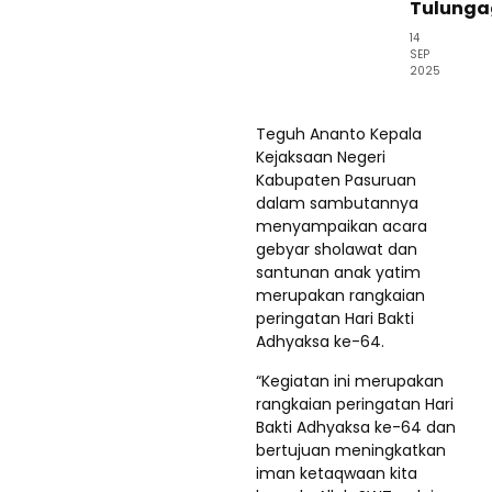
Tulung
14
SEP
2025
Teguh Ananto Kepala
Kejaksaan Negeri
Kabupaten Pasuruan
dalam sambutannya
menyampaikan acara
gebyar sholawat dan
santunan anak yatim
merupakan rangkaian
peringatan Hari Bakti
Adhyaksa ke-64.
“Kegiatan ini merupakan
rangkaian peringatan Hari
Bakti Adhyaksa ke-64 dan
bertujuan meningkatkan
iman ketaqwaan kita