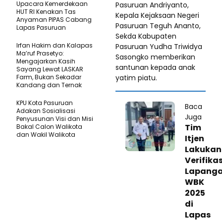
Upacara Kemerdekaan
Pasuruan Andriyanto,
HUT RI Kenakan Tas
Kepala Kejaksaan Negeri
Anyaman PIPAS Cabang
Pasuruan Teguh Ananto,
Lapas Pasuruan
Sekda Kabupaten
‎Irfan Hakim dan Kalapas
Pasuruan Yudha Triwidya
Ma’ruf Prasetyo:
Sasongko memberikan
Mengajarkan Kasih
santunan kepada anak
Sayang Lewat LASKAR
Farm, Bukan Sekadar
yatim piatu.
Kandang dan Ternak
KPU Kota Pasuruan
Baca
Adakan Sosialisasi
Juga
Penyusunan Visi dan Misi
Tim
Bakal Calon Walikota
dan Wakil Walikota
Itjen
Lakukan
Verifikas
Lapang
WBK
2025
di
Lapas