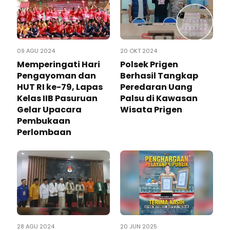
09 AGU 2024
20 OKT 2024
Memperingati Hari
Polsek Prigen
Pengayoman dan
Berhasil Tangkap
HUT RI ke-79, Lapas
Peredaran Uang
Kelas IIB Pasuruan
Palsu di Kawasan
Gelar Upacara
Wisata Prigen
Pembukaan
Perlombaan
28 AGU 2024
20 JUN 2025