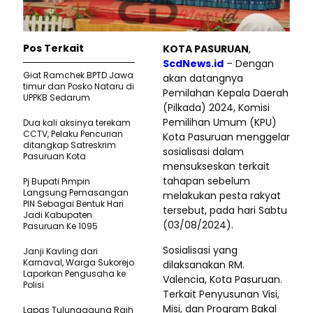
Pos Terkait
KOTA PASURUAN
,
ScdNews.id
– Dengan
Giat Ramchek BPTD Jawa
akan datangnya
timur dan Posko Nataru di
Pemilahan Kepala Daerah
UPPKB Sedarum
(Pilkada) 2024, Komisi
Pemilihan Umum (KPU)
Dua kali aksinya terekam
CCTV, Pelaku Pencurian
Kota Pasuruan menggelar
ditangkap Satreskrim
sosialisasi dalam
Pasuruan Kota
mensukseskan terkait
tahapan sebelum
Pj Bupati Pimpin
Langsung Pemasangan
melakukan pesta rakyat
PIN Sebagai Bentuk Hari
tersebut, pada hari Sabtu
Jadi Kabupaten
(03/08/2024).
Pasuruan Ke 1095
Sosialisasi yang
Janji Kavling dari
Karnaval, Warga Sukorejo
dilaksanakan RM.
Laporkan Pengusaha ke
Valencia, Kota Pasuruan.
Polisi
Terkait Penyusunan Visi,
Misi, dan Program Bakal
Lapas Tulungagung Raih