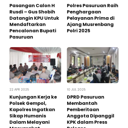
Pasangan Calon H
Polres Pasuruan Raih
Rusdi – Gus Shobih
Penghargaan
Datangin KPU Untuk
Pelayanan Prima di
Mendaftarkan
Ajang Musrenbang
Pencalonan Bupati
Polri 2025
Pasuruan
22 APR 2025
10 JUL 2025
Kunjungan Kerja ke
DPRD Pasuruan
Polsek Gempol,
Membantah
Kapolres Ingatkan
Pemberitaan
Sikap Humanis
Anggota Dipanggil
Dalam Melayani
KPK dalam Press