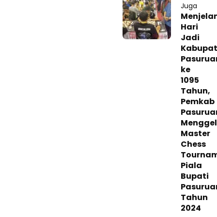
Juga
Menjela
Hari
Jadi
Kabupa
Pasurua
ke
1095
Tahun,
Pemkab
Pasurua
Menggel
Master
Chess
Tourna
Piala
Bupati
Pasurua
Tahun
2024