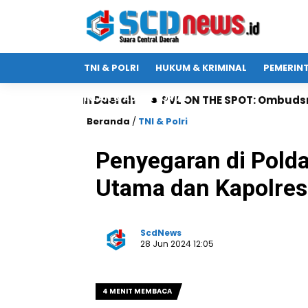
TNI & POLRI
HUKUM & KRIMINAL
PEMERIN
IKLAN & ADVERTORIAL
aerah
PVL ON THE SPOT: Ombudsman Jatim Gaet Rad
Beranda
/
TNI & Polri
Penyegaran di Pold
Utama dan Kapolres
ScdNews
28 Jun 2024 12:05
4 MENIT MEMBACA