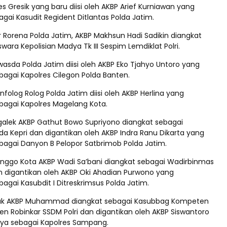
s Gresik yang baru diisi oleh AKBP Arief Kurniawan yang
ai Kasudit Regident Ditlantas Polda Jatim.
 Rorena Polda Jatim, AKBP Makhsun Hadi Sadikin diangkat
wara Kepolisian Madya Tk III Sespim Lemdiklat Polri.
twasda Polda Jatim diisi oleh AKBP Eko Tjahyo Untoro yang
agai Kapolres Cilegon Polda Banten.
nfolog Rolog Polda Jatim diisi oleh AKBP Herlina yang
agai Kapolres Magelang Kota.
galek AKBP Gathut Bowo Supriyono diangkat sebagai
da Kepri dan digantikan oleh AKBP Indra Ranu Dikarta yang
agai Danyon B Pelopor Satbrimob Polda Jatim.
linggo Kota AKBP Wadi Sa’bani diangkat sebagai Wadirbinmas
n digantikan oleh AKBP Oki Ahadian Purwono yang
gai Kasubdit I Ditreskrimsus Polda Jatim.
juk AKBP Muhammad diangkat sebagai Kasubbag Kompeten
 Robinkar SSDM Polri dan digantikan oleh AKBP Siswantoro
ya sebagai Kapolres Sampang.