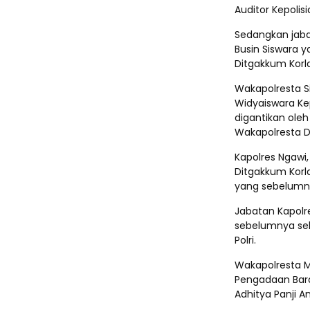
Auditor Kepolisi
Sedangkan jabat
Busin Siswara 
Ditgakkum Korla
Wakapolresta S
Widyaiswara Kep
digantikan ole
Wakapolresta D
Kapolres Ngawi,
Ditgakkum Korl
yang sebelumny
Jabatan Kapolr
sebelumnya se
Polri.
Wakapolresta M
Pengadaan Baran
Adhitya Panji 