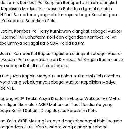
lda Jatim, Kombes Pol Sangkan Bonaparte Silalahi diangkat
 Kepolisian Madya TK.I Itwasum Polri dan digantikan oleh
.H.Yudi Sumartono yang sebelumnya sebagai Kasubditpam
 Korsabhara Baharkam Polri.
 Jatim, Kombes Pol Harry Kurniawan diangkat sebagai Auditor
Utama TK.II Baharkam Polri dan digantikan Kombes Pol Ari
belumnya sebagai Karo SDM Polda Kaltim.
Jatim, Kombes Pol Bagus Srigustian diangkat sebagai Auditor
II Itwasum Polri digantikan oleh Kombes Pol Singgih Rachmanto
a sebagai Kabidkeu Polda Papua.
Kebijakan Kapolri Madya TK III Polda Jatim diisi oleh Kombes
iyono yang sebelumnya sebagai Auditor Kepolisian Madya
olda NTB.
ngagung AKBP Teuku Arsya Khadafi sebagai Wakapolres Metro
 dan digantikan oleh AKBP Muhamad Taat Resdianto yang
ai Kanit I Subdit I Dittipideksus Bareskrim Polri.
uan Kota, AKBP Makung Ismoyo diangkat sebagai Irbid Itwasda
nggantikan AKBP Irfan Susanto yang diangkat sebagai