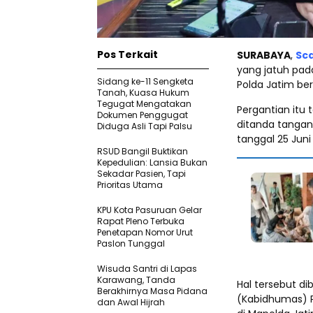
Pos Terkait
SURABAYA
,
Sc
yang jatuh pada
Sidang ke-11 Sengketa
Polda Jatim ber
Tanah, Kuasa Hukum
Tegugat Mengatakan
Pergantian itu 
Dokumen Penggugat
ditanda tangani 
Diduga Asli Tapi Palsu
tanggal 25 Juni
‎RSUD Bangil Buktikan
Kepedulian: Lansia Bukan
Sekadar Pasien, Tapi
Prioritas Utama
KPU Kota Pasuruan Gelar
Rapat Pleno Terbuka
Penetapan Nomor Urut
Paslon Tunggal
Wisuda Santri di Lapas
Karawang, Tanda
Hal tersebut d
Berakhirnya Masa Pidana
(Kabidhumas) P
dan Awal Hijrah