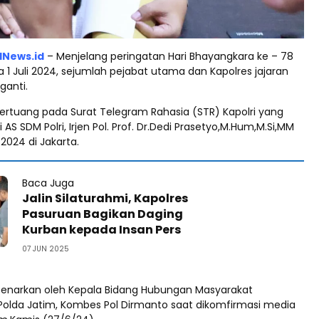
dNews.id
– Menjelang peringatan Hari Bhayangkara ke – 78
 1 Juli 2024, sejumlah pejabat utama dan Kapolres jajaran
ganti.
tertuang pada Surat Telegram Rahasia (STR) Kapolri yang
AS SDM Polri, Irjen Pol. Prof. Dr.Dedi Prasetyo,M.Hum,M.Si,MM
 2024 di Jakarta.
Baca Juga
Jalin Silaturahmi, Kapolres
Pasuruan Bagikan Daging
Kurban kepada Insan Pers
07 JUN 2025
ibenarkan oleh Kepala Bidang Hubungan Masyarakat
olda Jatim, Kombes Pol Dirmanto saat dikomfirmasi media