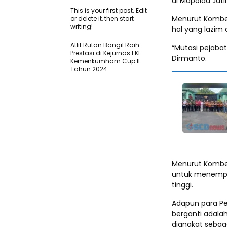
di Mapolda Jat
This is your first post. Edit
Menurut Kombes 
or delete it, then start
writing!
hal yang lazim
Atlit Rutan Bangil Raih
“Mutasi pejabat 
Prestasi di Kejurnas FKI
Dirmanto.
Kemenkumham Cup II
Tahun 2024
Menurut Kombes
untuk menempa p
tinggi.
Adapun para Pe
berganti adala
diangkat sebag