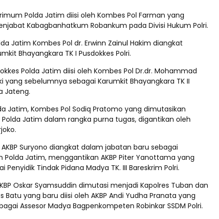
krimum Polda Jatim diisi oleh Kombes Pol Farman yang
njabat Kabagbanhatkum Robankum pada Divisi Hukum Polri.
da Jatim Kombes Pol dr. Erwinn Zainul Hakim diangkat
kit Bhayangkara TK I Pusdokkes Polri.
okkes Polda Jatim diisi oleh Kombes Pol Dr.dr. Mohammad
i yang sebelumnya sebagai Karumkit Bhayangkara TK II
 Jateng.
lda Jatim, Kombes Pol Sodiq Pratomo yang dimutasikan
Polda Jatim dalam rangka purna tugas, digantikan oleh
joko.
 AKBP Suryono diangkat dalam jabatan baru sebagai
 Polda Jatim, menggantikan AKBP Piter Yanottama yang
 Penyidik Tindak Pidana Madya TK. III Bareskrim Polri.
AKBP Oskar Syamsuddin dimutasi menjadi Kapolres Tuban dan
s Batu yang baru diisi oleh AKBP Andi Yudha Pranata yang
agai Assesor Madya Bagpenkompeten Robinkar SSDM Polri.