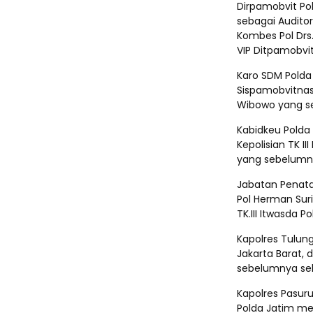
Dirpamobvit Po
sebagai Auditor
Kombes Pol Drs
VIP Ditpamobvit
Karo SDM Polda
Sispamobvitnas 
Wibowo yang se
Kabidkeu Polda 
Kepolisian TK I
yang sebelumny
Jabatan Penata 
Pol Herman Sur
TK.III Itwasda P
⁠Kapolres Tulu
Jakarta Barat,
sebelumnya sebag
Kapolres Pasur
Polda Jatim me