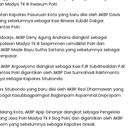
an Madya TK III Itwasum Polri.
an Kapolres Pasuruan Kota yang baru diisi oleh AKBP Davis
yang sebelumnya sebagai Kasi Binwas Subdit Dakgar
ntas Polri.
idoarjo, AKBP Deny Agung Andriana diangkat sebagai
olisian Madya Tk III Sespimmen Lemdiklat Polri dan
h AKBP Made Bayu Sutha Sartana yang sebelumnya sebagai
enpasar.
 AKBP Argowiyono diangkat sebagai Kasi PJR Subditwaldan PJR
antas Polri digantikan oleh AKBP Dwi Sumrahadi Rakhmanto
a sebagai Kapolres Situbondo.
es Situbondo yang baru diisi oleh AKBP Rezi Dharmawan yang
bagai Kasubbagpamgiat Bagbinpam Ropaminal Divpropam
alang Kota, AKBP Apip Ginanjar diangkat sebagai Pengelola
g Jasa Polri Madya Tk II Slog Polri, dan digantikan oleh AKBP
Anom yang sebelumnya sebagai Kapolres Gresik.