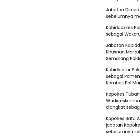
Jabatan Dirres
sebelumnya me
Kabiddokkes Pol
sebagai Wakarum
Jabatan Kabidd
Khusnan Marzuk
Semarang Polda
Kabidlabfor Po
sebagai Pamen 
Kombes Pol Mar
Kapolres Tuban
Wadirreskrimum
diangkat sebagai
Kapolres Batu 
jabatan Kapolre
sebelumnya seb