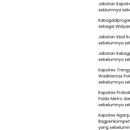
Jabatan Kapolre
seblumnya sebag
Kabagdalprogar
sebagai Widyais
Jabatan Irbid I
sebelumnya seb
⁠Jabatan Kabagi
sebelumnya seb
Kapolres Treng
Wadirlantas Pol
sebelumnya seb
Kapolres Probo
Polda Metro da
sebelumnya seba
Kapolres Ngan
Bagpenkompeten
yang sebelumn