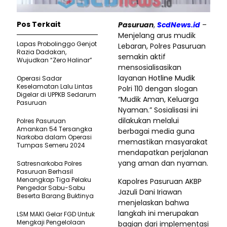
Pos Terkait
Pasuruan
,
ScdNews.id
–
Menjelang arus mudik
Lapas Probolinggo Genjot
Lebaran, Polres Pasuruan
Razia Dadakan,
semakin aktif
Wujudkan “Zero Halinar”
mensosialisasikan
layanan
Hotline Mudik
Operasi Sadar
Keselamatan Lalu Lintas
Polri 110 dengan slogan
Digelar di UPPKB Sedarum
“Mudik Aman, Keluarga
Pasuruan
Nyaman.” Sosialisasi ini
dilakukan melalui
Polres Pasuruan
Amankan 54 Tersangka
berbagai media guna
Narkoba dalam Operasi
memastikan masyarakat
Tumpas Semeru 2024
mendapatkan perjalanan
yang aman dan nyaman.
Satresnarkoba Polres
Pasuruan Berhasil
Menangkap Tiga Pelaku
Kapolres Pasuruan AKBP
Pengedar Sabu-Sabu
Jazuli Dani Iriawan
Beserta Barang Buktinya
menjelaskan bahwa
langkah ini merupakan
LSM MAKI Gelar FGD Untuk
Mengkaji Pengelolaan
bagian dari implementasi