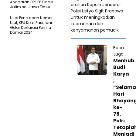
Anggaran BPOPP Dindik
arahan Kapolri Jenderal
Jatim se-Jawa Timur
Polisi Listyo Sigit Prabowo
untuk meningkatkan
Usai Penetapan Nomor
Urut, KPU Kota Pasuruan
keamanan dan
Gelar Deklarasi Pemilu
kenyamanan pemudik.
Damai 2024
Baca
Juga
Menhub
Budi
Karya
;
“Selama
Hari
Bhayan
ke-
78,
Polri
Tetapla
Menjadi