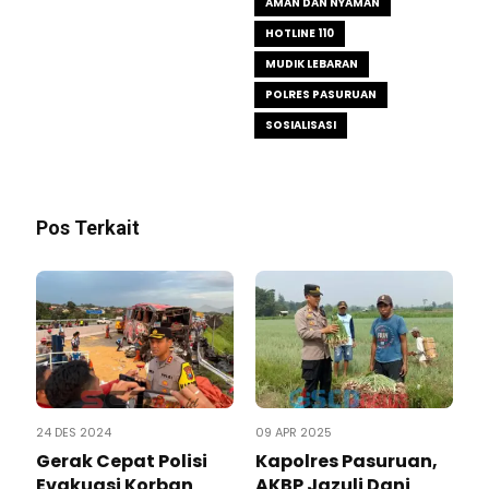
AMAN DAN NYAMAN
HOTLINE 110
MUDIK LEBARAN
POLRES PASURUAN
SOSIALISASI
Pos Terkait
24 DES 2024
09 APR 2025
Gerak Cepat Polisi
Kapolres Pasuruan,
Evakuasi Korban
AKBP Jazuli Dani