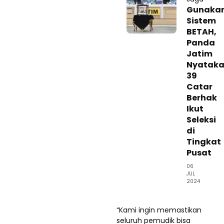
Gunaka
Sistem
BETAH,
Panda
Jatim
Nyatak
39
Catar
Berhak
Ikut
Seleksi
di
Tingkat
Pusat
06
JUL
2024
“Kami ingin memastikan
seluruh pemudik bisa