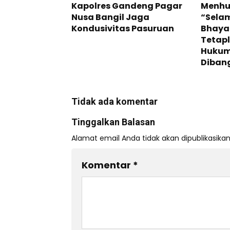
Kapolres Gandeng Pagar
Menhub
Nusa Bangil Jaga
“Selam
Kondusivitas Pasuruan
Bhayan
Tetap
Hukum
Diban
Tidak ada komentar
Tinggalkan Balasan
Alamat email Anda tidak akan dipublikasikan
Komentar
*