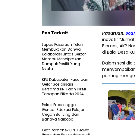
Pos Terkait
Pasuruan
,
Scd
inovatif “Jumat
Lapas Pasuruan Telah
Binmas, AKP Nar
Membuktikan Bahwa
di Balai Desa 
Kolaborasi Lintas Sektor
Mampu Menciptakan
Dalam sesi dia
Dampak Positif Yang
Nyata
menyampaikan a
penting menge
KPU Kabupaten Pasuruan
Gelar Sosialisasi
Bersama KNPI dan HIPMI
Tahapan Pilkada 2024
Polres Probolinggo
Gencar Edukasi Pelajar
Cegah Bullying dan
Bahaya Narkoba
Giat Ramchek BPTD Jawa
timur dan Posko Nataru di