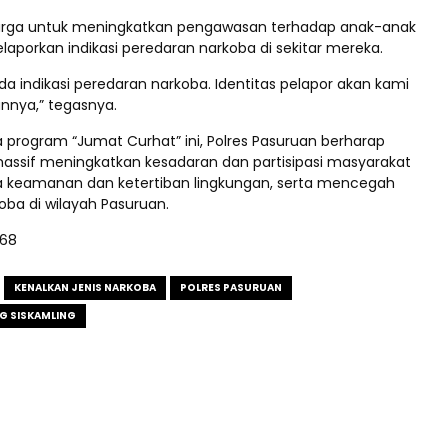
arga untuk meningkatkan pengawasan terhadap anak-anak
aporkan indikasi peredaran narkoba di sekitar mereka.
ada indikasi peredaran narkoba. Identitas pelapor akan kami
annya,” tegasnya.
program “Jumat Curhat” ini, Polres Pasuruan berharap
assif meningkatkan kesadaran dan partisipasi masyarakat
 keamanan dan ketertiban lingkungan, serta mencegah
oba di wilayah Pasuruan.
168
KENALKAN JENIS NARKOBA
POLRES PASURUAN
G SISKAMLING