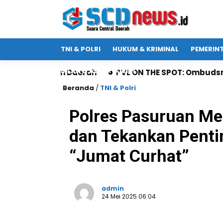
TNI & POLRI
HUKUM & KRIMINAL
PEMERIN
IKLAN & ADVERTORIAL
Daerah
PVL ON THE SPOT: Ombudsman Jatim Gaet Rad
Beranda
/
TNI & Polri
Polres Pasuruan Me
dan Tekankan Penti
“Jumat Curhat”
admin
24 Mei 2025 06:04