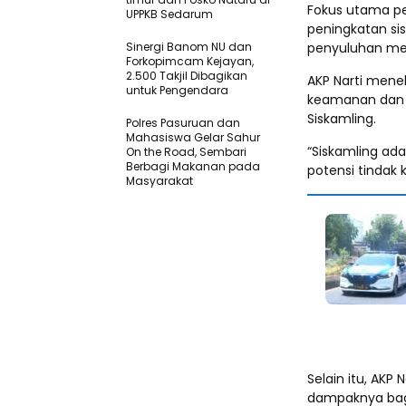
Fokus utama pe
UPPKB Sedarum
peningkatan si
Sinergi Banom NU dan
penyuluhan me
Forkopimcam Kejayan,
2.500 Takjil Dibagikan
AKP Narti mene
untuk Pengendara
keamanan dan k
Siskamling.
Polres Pasuruan dan
Mahasiswa Gelar Sahur
“Siskamling ad
On the Road, Sembari
Berbagi Makanan pada
potensi tindak 
Masyarakat
Selain itu, AKP
dampaknya bagi