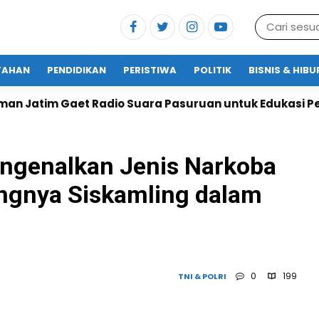
TAHAN
PENDIDIKAN
PERISTIWA
POLITIK
BISNIS & HIB
io Suara Pasuruan untuk Edukasi Pelayanan Publik
ngenalkan Jenis Narkoba
ngnya Siskamling dalam
0
199
TNI & POLRI