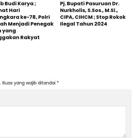
 Budi Karya ;
Pj. Bupati Pasuruan Dr.
at Hari
Nurkholis, S.Sos., M.Si.,
gkara ke-78, Polri
CIPA, CIHCM ; Stop Rokok
lah Menjadi Penegak
Ilegal Tahun 2024
 yang
ggakan Rakyat
.
Ruas yang wajib ditandai
*