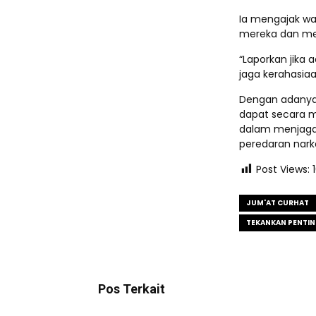
Ia mengajak w
mereka dan mel
“Laporkan jika 
jaga kerahasia
Dengan adanya 
dapat secara m
dalam menjaga
peredaran nark
Post Views:
JUM'AT CURHAT
TEKANKAN PENTIN
Pos Terkait