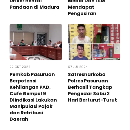
Driver Rental
Media Dan LSM
Pandaan di Madura
Mendapat
Pengusiran
22 OKT 2024
07 JUL 2024
Pemkab Pasuruan
Satresnarkoba
Berpotensi
Polres Pasuruan
Kehilangan PAD,
Berhasil Tangkap
Cafe Gempol 9
Pengedar Sabu 2
Diindikasi Lakukan
Hari Berturut-Turut
Manipulasi Pajak
dan Retribusi
Daerah