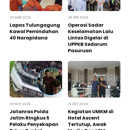
03 MAR 2025
28 APR 2026
Lapas Tulungagung
Operasi Sadar
Kawal Pemindahan
Keselamatan Lalu
40 Narapidana
Lintas Digelar di
UPPKB Sedarum
Pasuruan
29 NOV 2025
14 OKT 2024
Jatanras Polda
Kegiatan UMKM di
Jatim Ringkus 5
Hotel Ascent
Pelaku Penyekapan
Tertutup, Awak