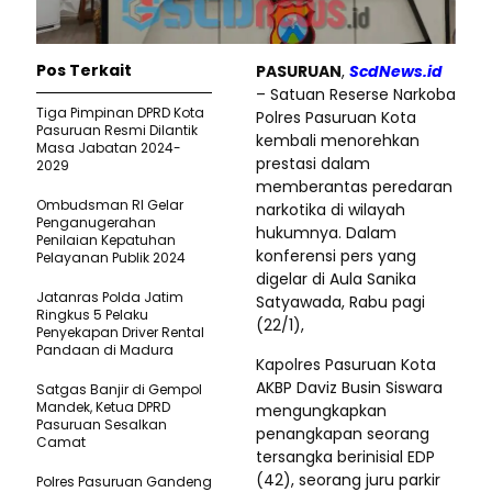
Pos Terkait
PASURUAN
,
ScdNews.id
– Satuan Reserse Narkoba
Tiga Pimpinan DPRD Kota
Polres Pasuruan Kota
Pasuruan Resmi Dilantik
kembali menorehkan
Masa Jabatan 2024-
prestasi dalam
2029
memberantas peredaran
Ombudsman RI Gelar
narkotika di wilayah
Penganugerahan
hukumnya. Dalam
Penilaian Kepatuhan
konferensi pers yang
Pelayanan Publik 2024
digelar di Aula Sanika
Jatanras Polda Jatim
Satyawada, Rabu pagi
Ringkus 5 Pelaku
(22/1),
Penyekapan Driver Rental
Pandaan di Madura
Kapolres Pasuruan Kota
AKBP Daviz Busin Siswara
Satgas Banjir di Gempol
Mandek, Ketua DPRD
mengungkapkan
Pasuruan Sesalkan
penangkapan seorang
Camat
tersangka berinisial EDP
(42), seorang juru parkir
Polres Pasuruan Gandeng