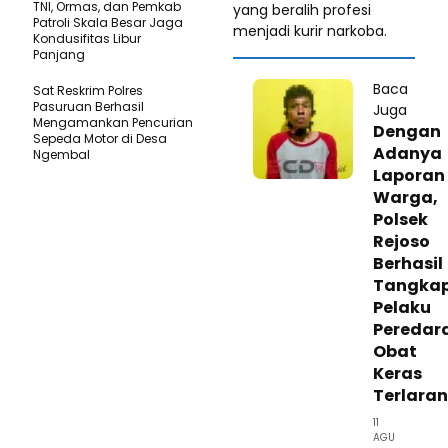
TNI, Ormas, dan Pemkab
yang beralih profesi
Patroli Skala Besar Jaga
menjadi kurir narkoba.
Kondusifitas Libur
Panjang
Baca
Sat Reskrim Polres
Pasuruan Berhasil
Juga
Mengamankan Pencurian
Dengan
Sepeda Motor di Desa
Adanya
Ngembal
Laporan
Warga,
Polsek
Rejoso
Berhasil
Tangka
Pelaku
Peredar
Obat
Keras
Terlara
11
AGU