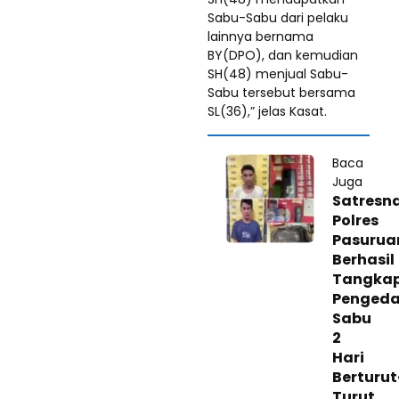
Sabu-Sabu dari pelaku
lainnya bernama
BY(DPO), dan kemudian
SH(48) menjual Sabu-
Sabu tersebut bersama
SL(36),” jelas Kasat.
Baca
Juga
Satresn
Polres
Pasurua
Berhasil
Tangka
Pengeda
Sabu
2
Hari
Berturut
Turut