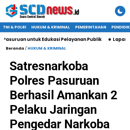
TNI & POLRI
HUKUM & KRIMINAL
PEMERINTAHAN
PENDIDI
untuk Edukasi Pelayanan Publik
Lapas Karawang T
Beranda
/
HUKUM & KRIMINAL
Satresnarkoba
Polres Pasuruan
Berhasil Amankan 2
Pelaku Jaringan
Pengedar Narkoba