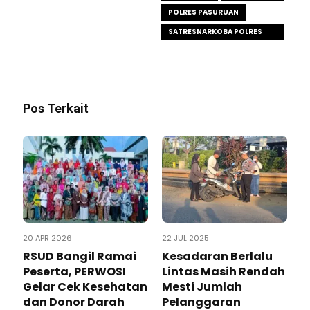
POLRES PASURUAN
SATRESNARKOBA POLRES
PASURUAN
Pos Terkait
20 APR 2026
22 JUL 2025
‎RSUD Bangil Ramai
Kesadaran Berlalu
Peserta, PERWOSI
Lintas Masih Rendah
Gelar Cek Kesehatan
Mesti Jumlah
dan Donor Darah
Pelanggaran