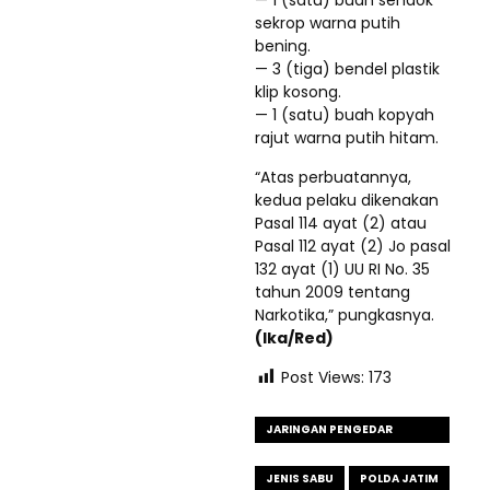
sekrop warna putih
bening.
— 3 (tiga) bendel plastik
klip kosong.
— 1 (satu) buah kopyah
rajut warna putih hitam.
“Atas perbuatannya,
kedua pelaku dikenakan
Pasal 114 ayat (2) atau
Pasal 112 ayat (2) Jo pasal
132 ayat (1) UU RI No. 35
tahun 2009 tentang
Narkotika,” pungkasnya.
(Ika/Red)
Post Views:
173
JARINGAN PENGEDAR
NARKOBA
JENIS SABU
POLDA JATIM