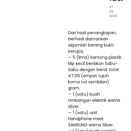
07
JUL
2024
Dari hasil penangkapan,
berhasil diamankan
sejumlah barang bukti
berupa,
— 5 (lima) kantong plastik
klip kecil berisikan Sabu-
Sabu dengan berat total
47,09 (empat tujuh
koma nol sembilan)
gram.
— 1 (satu) buah
timbangan elektrik warna
Silver.
— 1 (satu) unit
Handphone merk
SAMSUNG warna Silver.
— 1 (satu) buah sendok