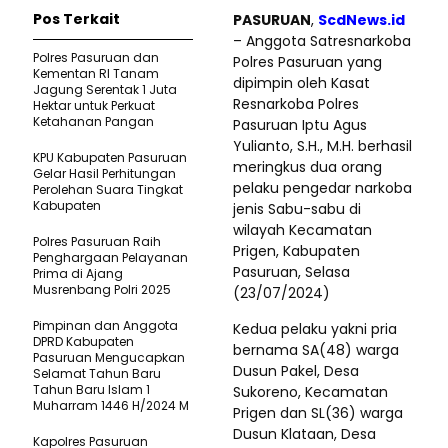
Pos Terkait
PASURUAN
,
ScdNews.id
– Anggota Satresnarkoba
Polres Pasuruan dan
Polres Pasuruan yang
Kementan RI Tanam
dipimpin oleh Kasat
Jagung Serentak 1 Juta
Resnarkoba Polres
Hektar untuk Perkuat
Ketahanan Pangan
Pasuruan Iptu Agus
Yulianto, S.H., M.H. berhasil
KPU Kabupaten Pasuruan
meringkus dua orang
Gelar Hasil Perhitungan
pelaku pengedar narkoba
Perolehan Suara Tingkat
Kabupaten
jenis Sabu-sabu di
wilayah Kecamatan
Polres Pasuruan Raih
Prigen, Kabupaten
Penghargaan Pelayanan
Pasuruan, Selasa
Prima di Ajang
Musrenbang Polri 2025
(23/07/2024)
Pimpinan dan Anggota
Kedua pelaku yakni pria
DPRD Kabupaten
bernama SA(48) warga
Pasuruan Mengucapkan
Dusun Pakel, Desa
Selamat Tahun Baru
Tahun Baru Islam 1
Sukoreno, Kecamatan
Muharram 1446 H/2024 M
Prigen dan SL(36) warga
Dusun Klataan, Desa
Kapolres Pasuruan