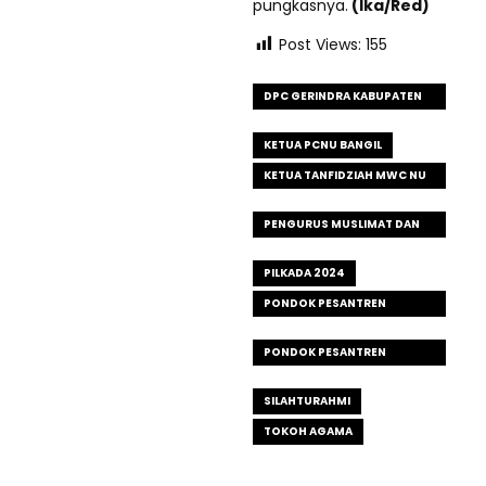
pungkasnya.
(Ika/Red)
Post Views:
155
DPC GERINDRA KABUPATEN
PASURUAN
KETUA PCNU BANGIL
KETUA TANFIDZIAH MWC NU
KECAMATAN BANGIL
PENGURUS MUSLIMAT DAN
FATAYAT KECAMATAN BANGIL
PILKADA 2024
PONDOK PESANTREN
NURUDH DHOLAM BANGIL
PONDOK PESANTREN
SIDOGIRI
SILAHTURAHMI
TOKOH AGAMA