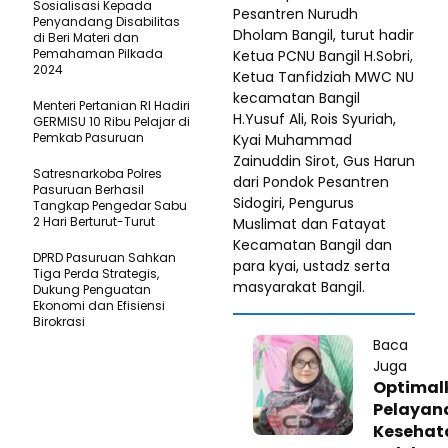
Sosialisasi Kepada
Pesantren Nurudh
Penyandang Disabilitas
Dholam Bangil, turut hadir
di Beri Materi dan
Pemahaman Pilkada
Ketua PCNU Bangil H.Sobri,
2024
Ketua Tanfidziah MWC NU
kecamatan Bangil
Menteri Pertanian RI Hadiri
H.Yusuf Ali, Rois Syuriah,
GERMISU 10 Ribu Pelajar di
Pemkab Pasuruan
Kyai Muhammad
Zainuddin Sirot, Gus Harun
Satresnarkoba Polres
dari Pondok Pesantren
Pasuruan Berhasil
Sidogiri, Pengurus
Tangkap Pengedar Sabu
2 Hari Berturut-Turut
Muslimat dan Fatayat
Kecamatan Bangil dan
DPRD Pasuruan Sahkan
para kyai, ustadz serta
Tiga Perda Strategis,
masyarakat Bangil.
Dukung Penguatan
Ekonomi dan Efisiensi
Birokrasi
Baca
Juga
Optimal
Pelayan
Kesehat