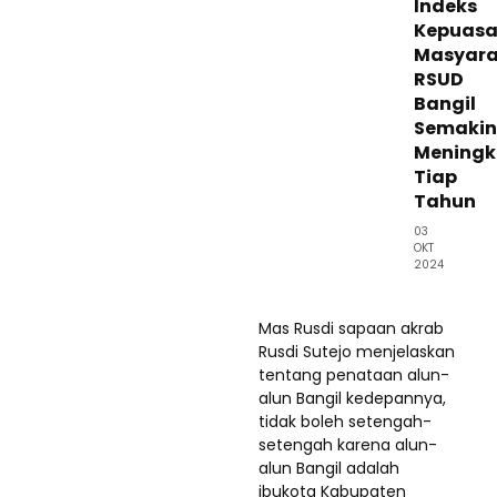
Indeks
Kepuas
Masyara
RSUD
Bangil
Semakin
Meningk
Tiap
Tahun
03
OKT
2024
Mas Rusdi sapaan akrab
Rusdi Sutejo menjelaskan
tentang penataan alun-
alun Bangil kedepannya,
tidak boleh setengah-
setengah karena alun-
alun Bangil adalah
ibukota Kabupaten