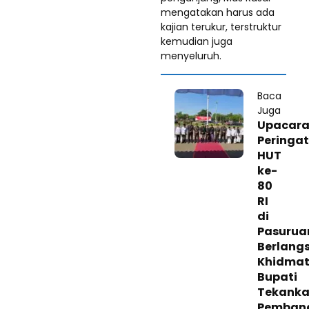
mengatakan harus ada
kajian terukur, terstruktur
kemudian juga
menyeluruh.
Baca
Juga
Upacar
Peringa
HUT
ke-
80
RI
di
Pasurua
Berlang
Khidmat
Bupati
Tekank
Pemban