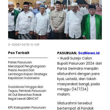
0-3968×2976-0-0#
Pos Terkait
PASURUAN
,
ScdNews.id
– Rusdi Sutejo Calon
Polres Pasuruan
Bupati Pasuruan 2024 dari
Mendapat Penghargaan
Partai Gerindra menjalin
Presisi Award Dari
silaturahmi dengan para
Lembaga Kajian Strategis
Kepolisian Indonesia
kyai, ustadz, dan tokoh
masyarakat bangil, pada
‎Sosialisasi hingga Aksi
minggu (14/7/24)
Tegas, Pemkab Pasuruan
malam.
All Out Berantas Rokok
Ilegal Lewat DBHCHT
Silaturahmi tersebut
KPU Kabupaten Pasuruan
bertempat di Pondok