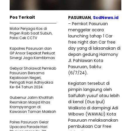
Pos Terkait
PASURUAN
,
ScdNews.id
– Pemkot Pasuruan
Motor Penjaga Kos di
menggelar acara
Prigen Raib Saat Subuh,
launching tahap 1 Car
Polisi Cek CCTV
free night dan Car free
day yang di laksanakan di
Kapolres Pasuruan dan
GP Ansor Sepakat Perkuat
depan gedung Harmony
Sinergi Jaga Kamtibmas
Jl. Pahlawan Kota
Pasuruan, Sabtu
Gebyar Sholawat Pemkab
(6/7/24).
Pasuruan Bersama
Kejaksaan Negeri,
Peringati Hari Adhiyaksa
Kegiatan tersebut di
Ke-64 Tahun 2024
pimpin langsung oleh
Saifullah yusuf atau lebih
Gubernur Jatim Khofifah
di kenal (Gus Ipul)
Resmikan Masjid Khas
Krampyangan di
Walikota di dampingi Adi
Kawasan Taman Makkah
Wibowo (WAWALI) Kota
Pasuruan melaksanakan
Polres Pasuruan Gelar
pembukaan Car Free
Upacara Parade Hari