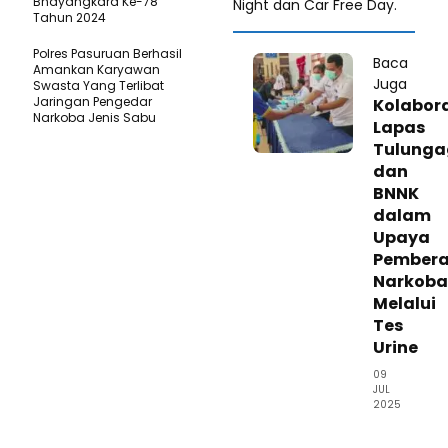
Bhayangkara Ke-78
Night dan Car Free Day.
Tahun 2024
Polres Pasuruan Berhasil
Baca
Amankan Karyawan
Juga
Swasta Yang Terlibat
Jaringan Pengedar
Kolabor
Narkoba Jenis Sabu
Lapas
Tulung
dan
BNNK
dalam
Upaya
Pember
Narkoba
Melalui
Tes
Urine
09
JUL
2025