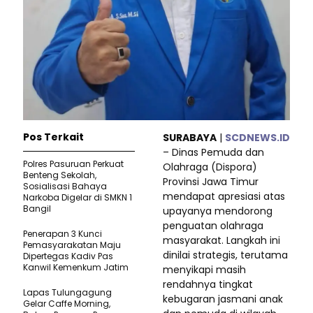
Pos Terkait
SURABAYA
|
SCDNEWS.ID
– Dinas Pemuda dan
Polres Pasuruan Perkuat
Olahraga (Dispora)
Benteng Sekolah,
Provinsi Jawa Timur
Sosialisasi Bahaya
mendapat apresiasi atas
Narkoba Digelar di SMKN 1
Bangil
upayanya mendorong
penguatan olahraga
Penerapan 3 Kunci
masyarakat. Langkah ini
Pemasyarakatan Maju
dinilai strategis, terutama
Dipertegas Kadiv Pas
Kanwil Kemenkum Jatim
menyikapi masih
rendahnya tingkat
Lapas Tulungagung
kebugaran jasmani anak
Gelar Caffe Morning,