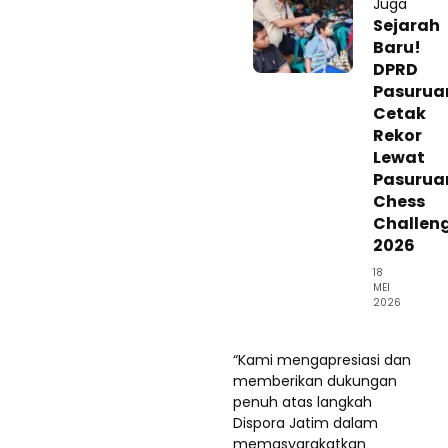
Juga
‎Sejarah
Baru!
DPRD
Pasurua
Cetak
Rekor
Lewat
Pasurua
Chess
Challen
2026
18
MEI
2026
“Kami mengapresiasi dan
memberikan dukungan
penuh atas langkah
Dispora Jatim dalam
memasyarakatkan