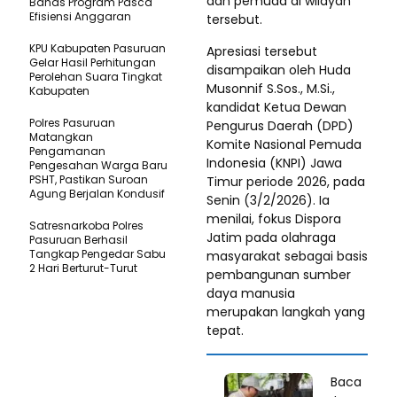
dan pemuda di wilayah
Bahas Program Pasca
Efisiensi Anggaran
tersebut.
KPU Kabupaten Pasuruan
Apresiasi tersebut
Gelar Hasil Perhitungan
disampaikan oleh Huda
Perolehan Suara Tingkat
Musonnif S.Sos., M.Si.,
Kabupaten
kandidat Ketua Dewan
Polres Pasuruan
Pengurus Daerah (DPD)
Matangkan
Komite Nasional Pemuda
Pengamanan
Indonesia (KNPI) Jawa
Pengesahan Warga Baru
PSHT, Pastikan Suroan
Timur periode 2026, pada
Agung Berjalan Kondusif
Senin (3/2/2026). Ia
menilai, fokus Dispora
Satresnarkoba Polres
Jatim pada olahraga
Pasuruan Berhasil
Tangkap Pengedar Sabu
masyarakat sebagai basis
2 Hari Berturut-Turut
pembangunan sumber
daya manusia
merupakan langkah yang
tepat.
Baca