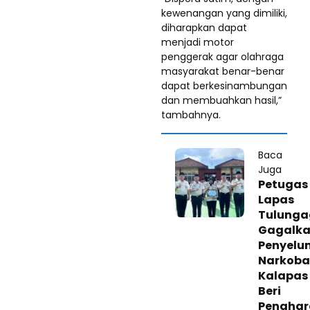
kewenangan yang dimiliki,
diharapkan dapat
menjadi motor
penggerak agar olahraga
masyarakat benar-benar
dapat berkesinambungan
dan membuahkan hasil,”
tambahnya.
Baca
Juga
Petugas
Lapas
Tulung
Gagalk
Penyelu
Narkoba
Kalapas
Beri
Pengha