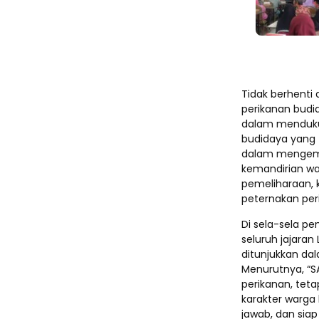
Tidak berhenti
perikanan budi
dalam mendukun
budidaya yang 
dalam mengemb
kemandirian wa
pemeliharaan, 
peternakan per
Di sela-sela p
seluruh jajaran
ditunjukkan da
Menurutnya, “S
perikanan, te
karakter warga
jawab, dan siap