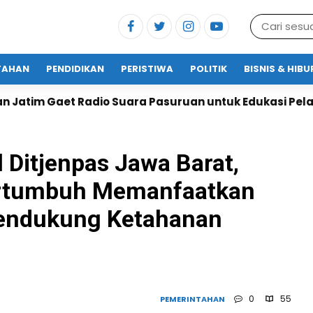
TAHAN
PENDIDIKAN
PERISTIWA
POLITIK
BISNIS & HIB
uara Pasuruan untuk Edukasi Pelayanan Publik
La
 Ditjenpas Jawa Barat,
ertumbuh Memanfaatkan
Mendukung Ketahanan
0
55
PEMERINTAHAN