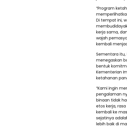
“Program keta
memperlihatkan
Di tempat ini, 
membudidayakan 
kerja sama, da
wajah pemasya
kembali menjadi
Sementara itu, 
menegaskan b
bentuk komitm
Kementerian Im
ketahanan pan
“Kami ingin m
pengalaman nyat
binaan tidak 
etos kerja, ras
kembali ke mas
sejatinya adal
lebih baik di m