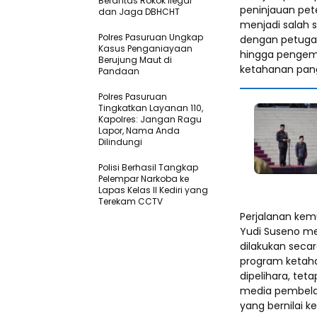
Berantas Rokok Ilegal
peninjauan pe
dan Jaga DBHCHT
menjadi salah s
Polres Pasuruan Ungkap
dengan petugas
Kasus Penganiayaan
hingga pengem
Berujung Maut di
ketahanan pang
Pandaan
Polres Pasuruan
Tingkatkan Layanan 110,
Kapolres: Jangan Ragu
Lapor, Nama Anda
Dilindungi
Polisi Berhasil Tangkap
Pelempar Narkoba ke
Lapas Kelas II Kediri yang
Terekam CCTV
Perjalanan kem
Yudi Suseno me
dilakukan secar
program ketaha
dipelihara, te
media pembela
yang bernilai k