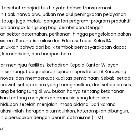
a tersebut menjadi bukti nyata bahwa transformasi
 tidak hanya diwujudkan melalui peningkatan pelayanan
tetapi juga melalui penguatan program-program produktif
an dampak langsung bagi pembinaan. Dengan
an sektor peternakan, perikanan, hingga pengelolaan pakan
istem Sarana Asimilasi dan Edukasi, Lapas Kelas IIA
njukkan bahwa dari balik tembok pemasyarakatan dapat
, kemandirian, dan harapan baru.
dar meninjau fasilitas, kehadiran Kepala Kantor Wilayah
n semangat bagi seluruh jajaran Lapas Kelas IIA Karawang
rinovasi dan memperkuat kualitas pembinaan. Sebab, setiap
erawat, setiap kolam yang menghasilkan, dan setiap proses
ang berlangsung di SAE bukan hanya tentang ketahanan
kan tentang menyiapkan manusia yang lebih siap
idupan setelah menjalani masa pidana. Dari Sarana
dukasi inilah, harapan ditumbuhkan, keterampilan dibangun,
n dipersiapkan dengan penuh optimisme.(TIM)
57