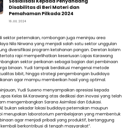
Sosialisasi Kepada Penyandang
Disabilitas di Beri Materi dan
Pemahaman Pilkada 2024
16 JUL 2024
 di sektor peternakan, rombongan juga meninjau area
daya Nila Nirwana yang menjadi salah satu sektor unggulan
g diversifikasi program ketahanan pangan. Deretan kolam
tertata rapi memperlihatkan keseriusan Lapas Karawang
angkan sektor perikanan sebagai bagian dari pembinaan
rga binaan. Yudi tampak berdiskusi mengenai metode
kualitas bibit, hingga strategi pengembangan budidaya
ikanan agar mampu memberikan hasil yang optimal.
eninjauan, Yudi Suseno menyampaikan apresiasi kepada
 Lapas Kelas IIA Karawang atas dedikasi dan inovasi yang telah
lam mengembangkan Sarana Asimilasi dan Edukasi.
AE bukan sekadar lokasi budidaya peternakan maupun
tapi merupakan laboratorium pembelajaran yang membentuk
 binaan agar menjadi pribadi yang produktif, bertanggung
 kembali berkontribusi di tengah masyarakat”.