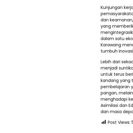
Kunjungan kerj
pemasyarakatan
dan keamanan, 
yang memberik
mengintegrasik
dalam satu ekos
Karawang menu
tumbuh inovasi
Lebih dari seka
menjadi suntika
untuk terus be
kandang yang t
pembelajaran y
pangan, melain
menghadapi keh
Asimilasi dan E
dan masa depa
Post Views: