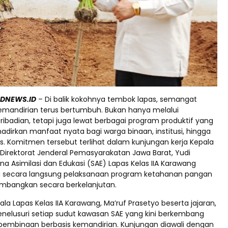
DNEWS.ID
– Di balik kokohnya tembok lapas, semangat
andirian terus bertumbuh. Bukan hanya melalui
ibadian, tetapi juga lewat berbagai program produktif yang
rkan manfaat nyata bagi warga binaan, institusi, hingga
s. Komitmen tersebut terlihat dalam kunjungan kerja Kepala
 Direktorat Jenderal Pemasyarakatan Jawa Barat, Yudi
na Asimilasi dan Edukasi (SAE) Lapas Kelas IIA Karawang
u secara langsung pelaksanaan program ketahanan pangan
embangkan secara berkelanjutan.
la Lapas Kelas IIA Karawang, Ma’ruf Prasetyo beserta jajaran,
nelusuri setiap sudut kawasan SAE yang kini berkembang
pembinaan berbasis kemandirian. Kunjungan diawali dengan