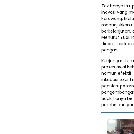
Tak hanya itu, 
inovasi yang m
Karawang. Mela
menunjukkan up
berkelanjutan,
Menurut Yudi, 
diapresiasi k
pangan.
Kunjungan kemu
proses awal ke
namun efektif.
inkubasi telur
populasi peter
pengembangan 
tidak hanya be
pembinaan yang