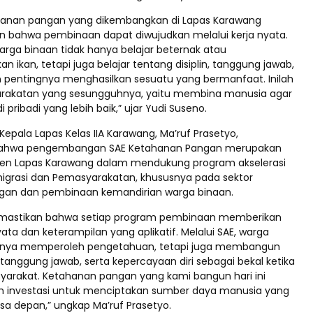
hanan pangan yang dikembangkan di Lapas Karawang
 bahwa pembinaan dapat diwujudkan melalui kerja nyata.
warga binaan tidak hanya belajar beternak atau
ikan, tetapi juga belajar tentang disiplin, tanggung jawab,
n pentingnya menghasilkan sesuatu yang bermanfaat. Inilah
rakatan yang sesungguhnya, yaitu membina manusia agar
 pribadi yang lebih baik,” ujar Yudi Suseno.
Kepala Lapas Kelas IIA Karawang, Ma’ruf Prasetyo,
ahwa pengembangan SAE Ketahanan Pangan merupakan
en Lapas Karawang dalam mendukung program akselerasi
igrasi dan Pemasyarakatan, khususnya pada sektor
gan dan pembinaan kemandirian warga binaan.
emastikan bahwa setiap program pembinaan memberikan
a dan keterampilan yang aplikatif. Melalui SAE, warga
hanya memperoleh pengetahuan, tetapi juga membangun
a tanggung jawab, serta kepercayaan diri sebagai bekal ketika
yarakat. Ketahanan pangan yang kami bangun hari ini
ah investasi untuk menciptakan sumber daya manusia yang
asa depan,” ungkap Ma’ruf Prasetyo.