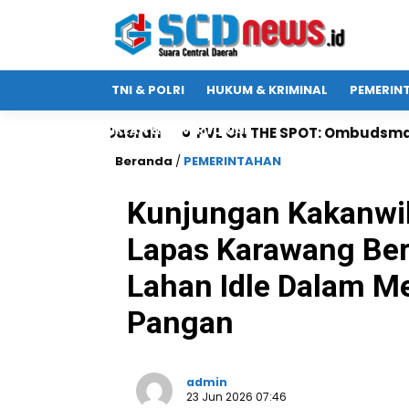
TNI & POLRI
HUKUM & KRIMINAL
PEMERIN
IKLAN & ADVERTORIAL
ah
PVL ON THE SPOT: Ombudsman Jatim Gaet Radio S
Beranda
/
PEMERINTAHAN
Kunjungan Kakanwil
Lapas Karawang B
Lahan Idle Dalam 
Pangan
admin
23 Jun 2026 07:46