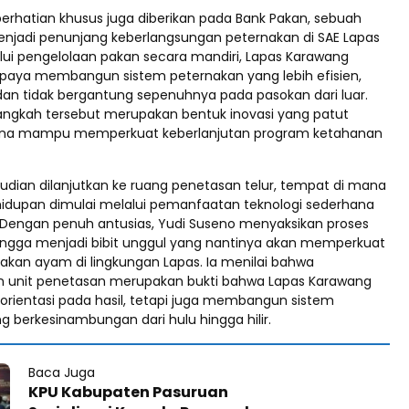
perhatian khusus juga diberikan pada Bank Pakan, sebuah
enjadi penunjang keberlangsungan peternakan di SAE Lapas
lui pengelolaan pakan secara mandiri, Lapas Karawang
aya membangun sistem peternakan yang lebih efisien,
 dan tidak bergantung sepenuhnya pada pasokan dari luar.
langkah tersebut merupakan bentuk inovasi yang patut
arena mampu memperkuat keberlanjutan program ketahanan
dian dilanjutkan ke ruang penetasan telur, tempat di mana
hidupan dimulai melalui pemanfaatan teknologi sederhana
 Dengan penuh antusias, Yudi Suseno menyaksikan proses
 hingga menjadi bibit unggul yang nantinya akan memperkuat
nakan ayam di lingkungan Lapas. Ia menilai bahwa
unit penetasan merupakan bukti bahwa Lapas Karawang
rorientasi pada hasil, tetapi juga membangun sistem
 berkesinambungan dari hulu hingga hilir.
Baca Juga
KPU Kabupaten Pasuruan