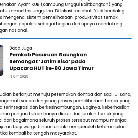
ternakan Ayam KUB (Kampung Unggul Balitbangtan) yang
atu komoditas unggulan. Di lokasi tersebut, Yudi berdialog
 mengenai sistem pemeliharaan, produktivitas ternak,
bangan populasi sebagai bagian dari upaya mendukung
an nasional.
Baca Juga
Pemkab Pasuruan Gaungkan
Semangat ‘Jatim Bisa’ pada
Upacara HUT ke-80 Jawa Timur
13 OKT 2025
udian berlanjut menuju peternakan domba dan sapi. Di sana,
ngamati secara langsung proses pemeliharaan ternak yang
a terintegrasi dan berkesinambungan. Baginya, keberhasilan
nan pangan bukan hanya diukur dari jumlah ternak yang
tapi dari bagaimana seluruh proses tersebut mampu menjadi
jaran bagi warga binaan untuk memperoleh keterampilan
etika kembali ke tengah masyarakat.