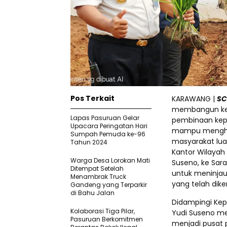
Pos Terkait
KARAWANG |
SC
membangun kem
Lapas Pasuruan Gelar
pembinaan kepr
Upacara Peringatan Hari
mampu menghadi
Sumpah Pemuda ke-96
masyarakat lua
Tahun 2024
Kantor Wilayah
Warga Desa Lorokan Mati
Suseno, ke Sara
Ditempat Setelah
untuk meninja
Menambrak Truck
yang telah dik
Gandeng yang Terparkir
di Bahu Jalan
Didampingi Kepa
‎Kolaborasi Tiga Pilar,
Yudi Suseno me
Pasuruan Berkomitmen
menjadi pusat 