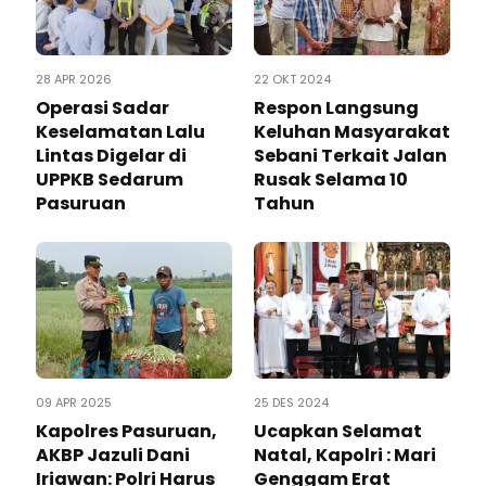
28 APR 2026
22 OKT 2024
Operasi Sadar
Respon Langsung
Keselamatan Lalu
Keluhan Masyarakat
Lintas Digelar di
Sebani Terkait Jalan
UPPKB Sedarum
Rusak Selama 10
Pasuruan
Tahun
09 APR 2025
25 DES 2024
Kapolres Pasuruan,
Ucapkan Selamat
AKBP Jazuli Dani
Natal, Kapolri : Mari
Iriawan: Polri Harus
Genggam Erat