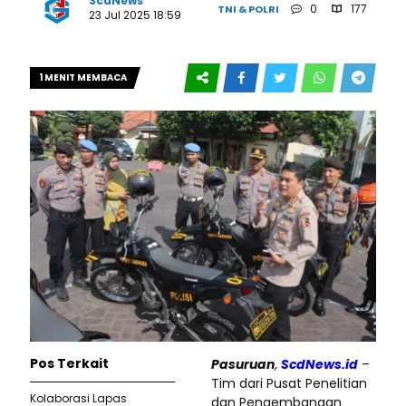
ScdNews
0
177
TNI & POLRI
23 Jul 2025 18:59
1 MENIT MEMBACA
Pos Terkait
Pasuruan
,
ScdNews.id
–
Tim dari Pusat Penelitian
Kolaborasi Lapas
dan Pengembangan