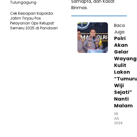
Samapta, dan Kasat
Tulungagung
Binmas.
Cek Kesiapan Kapolda
Jatim Tinjau Pos
Pelayanan Ops Ketupat
Baca
Semeru 2025 di Pandaan
Juga
Polri
Akan
Gelar
Wayang
Kulit
Lakon
“Tumur
Wiji
Sejati”
Nanti
Malam
05
JUL
2024