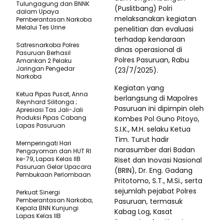
Tulungagung dan BNNK
(Puslitbang) Polri
dalam Upaya
melaksanakan kegiatan
Pemberantasan Narkoba
Melalui Tes Urine
penelitian dan evaluasi
terhadap kendaraan
Satresnarkoba Polres
dinas operasional di
Pasuruan Berhasil
Polres Pasuruan, Rabu
Amankan 2 Pelaku
Jaringan Pengedar
(23/7/2025).
Narkoba
Kegiatan yang
Ketua Pipas Pusat, Anna
berlangsung di Mapolres
Reynhard Silitonga ;
Pasuruan ini dipimpin oleh
Apresiasi Tas Jali-Jali
Produksi Pipas Cabang
Kombes Pol Guno Pitoyo,
Lapas Pasuruan
S.I.K., M.H. selaku Ketua
Tim. Turut hadir
Memperingati Hari
narasumber dari Badan
Pengayoman dan HUT RI
ke-79, Lapas Kelas IIB
Riset dan Inovasi Nasional
Pasuruan Gelar Upacara
(BRIN), Dr. Eng. Gadang
Pembukaan Perlombaan
Pritotomo, S.T., M.Si., serta
sejumlah pejabat Polres
Perkuat Sinergi
Pemberantasan Narkoba,
Pasuruan, termasuk
Kepala BNN Kunjungi
Kabag Log, Kasat
Lapas Kelas IIB