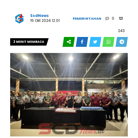
ScdNews
0
PEMERINTAHAN
15 Okt 2024 12:01
243
2 MENIT MEMBACA