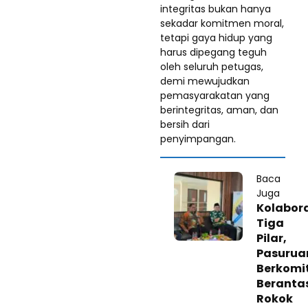
integritas bukan hanya
sekadar komitmen moral,
tetapi gaya hidup yang
harus dipegang teguh
oleh seluruh petugas,
demi mewujudkan
pemasyarakatan yang
berintegritas, aman, dan
bersih dari
penyimpangan.
Baca
Juga
‎Kolabor
Tiga
Pilar,
Pasurua
Berkomi
Beranta
Rokok