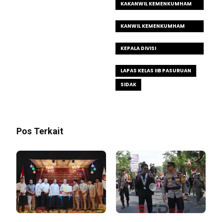
KAKANWIL KEMENKUMHAM
JATIM
KANWIL KEMENKUMHAM
JATIM
KEPALA DIVISI
PEMASYARAKATAN
LAPAS KELAS IIB PASURUAN
SIDAK
Pos Terkait