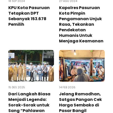
18 SEP 2024
27 AGU 2024
KPU Kota Pasuruan
Kapolres Pasuruan
Tetapkan DPT
Kota Pimpin
Sebanyak 153.678
Pengamanan Unjuk
Pemilih
Rasa, Tekankan
Pendekatan
Humanis Untuk
Menjaga Keamanan
15 DES 2025
14 FEB 2026
Dari Langkah Biasa
Jelang Ramadhan,
Menjadi Legenda:
Satgas Pangan Cek
Sorak-Sorak untuk
Harga Sembako di
Sang “Pahlawan
Pasar Bangil