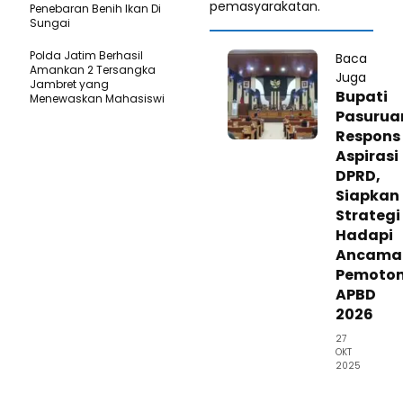
pemasyarakatan.
Penebaran Benih Ikan Di
Sungai
Polda Jatim Berhasil
Baca
Amankan 2 Tersangka
Juga
Jambret yang
Bupati
Menewaskan Mahasiswi
Pasurua
Respons
Aspirasi
DPRD,
Siapkan
Strategi
Hadapi
Ancama
Pemoto
APBD
2026
27
OKT
2025