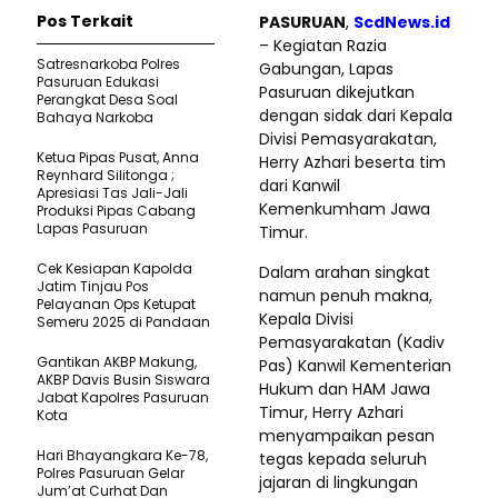
Pos Terkait
PASURUAN
,
ScdNews.id
– Kegiatan Razia
Satresnarkoba Polres
Gabungan, Lapas
Pasuruan Edukasi
Pasuruan dikejutkan
Perangkat Desa Soal
dengan sidak dari Kepala
Bahaya Narkoba
Divisi Pemasyarakatan,
Ketua Pipas Pusat, Anna
Herry Azhari beserta tim
Reynhard Silitonga ;
dari Kanwil
Apresiasi Tas Jali-Jali
Kemenkumham Jawa
Produksi Pipas Cabang
Lapas Pasuruan
Timur.
Cek Kesiapan Kapolda
Dalam arahan singkat
Jatim Tinjau Pos
namun penuh makna,
Pelayanan Ops Ketupat
Kepala Divisi
Semeru 2025 di Pandaan
Pemasyarakatan (Kadiv
Gantikan AKBP Makung,
Pas) Kanwil Kementerian
AKBP Davis Busin Siswara
Hukum dan HAM Jawa
Jabat Kapolres Pasuruan
Timur, Herry Azhari
Kota
menyampaikan pesan
Hari Bhayangkara Ke-78,
tegas kepada seluruh
Polres Pasuruan Gelar
jajaran di lingkungan
Jum’at Curhat Dan