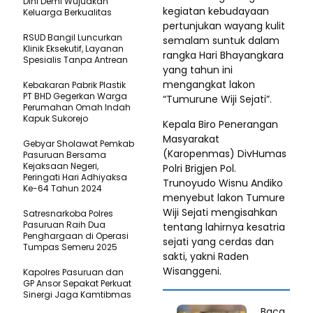
Dini Demi Wujudkan
kegiatan kebudayaan
Keluarga Berkualitas
pertunjukan wayang kulit
RSUD Bangil Luncurkan
semalam suntuk dalam
Klinik Eksekutif, Layanan
rangka Hari Bhayangkara
Spesialis Tanpa Antrean
yang tahun ini
mengangkat lakon
Kebakaran Pabrik Plastik
PT BHD Gegerkan Warga
“Tumurune Wiji Sejati”.
Perumahan Omah Indah
Kapuk Sukorejo
Kepala Biro Penerangan
Masyarakat
Gebyar Sholawat Pemkab
(Karopenmas) DivHumas
Pasuruan Bersama
Kejaksaan Negeri,
Polri Brigjen Pol.
Peringati Hari Adhiyaksa
Trunoyudo Wisnu Andiko
Ke-64 Tahun 2024
menyebut lakon Tumure
Wiji Sejati mengisahkan
Satresnarkoba Polres
Pasuruan Raih Dua
tentang lahirnya kesatria
Penghargaan di Operasi
sejati yang cerdas dan
Tumpas Semeru 2025
sakti, yakni Raden
Wisanggeni.
Kapolres Pasuruan dan
GP Ansor Sepakat Perkuat
Sinergi Jaga Kamtibmas
Baca