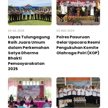
24 JUL 2025
02 AGU 2024
Lapas Tulungagung
Polres Pasuruan
Raih Juara Umum
Gelar Upacara Resmi
dalam Perkemahan
Pengukuhan Komite
Satya Dharma
Olahraga Polri (KOP)
Bhakti
Pemasyarakatan
2025