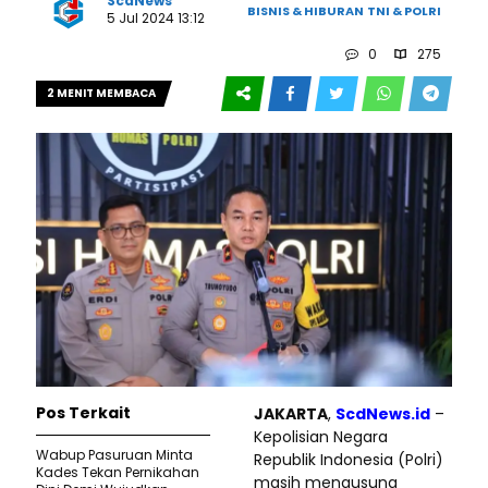
ScdNews
BISNIS & HIBURAN
TNI & POLRI
5 Jul 2024 13:12
0
275
2 MENIT MEMBACA
Pos Terkait
JAKARTA
,
ScdNews.id
–
Kepolisian Negara
Wabup Pasuruan Minta
Republik Indonesia (Polri)
Kades Tekan Pernikahan
masih mengusung