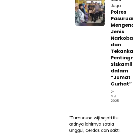
Juga
Polres
Pasurua
Mengen
Jenis
Narkoba
dan
Tekank
Penting
Siskaml
dalam
“Jumat
Curhat”
24
MEI
2025
“Tumurune wiji sejati itu
artinya lahirnya satria
unggul, cerdas dan sakti.