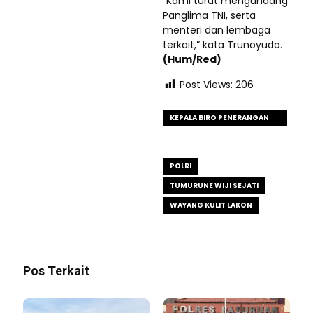
“Kami turut mengundang
Panglima TNI, serta
menteri dan lembaga
terkait,” kata Trunoyudo.
(Hum/Red)
Post Views:
206
KEPALA BIRO PENERANGAN
MASYARAKAT
(KAROPENMAS)
POLRI
TUMURUNE WIJI SEJATI
WAYANG KULIT LAKON
Pos Terkait