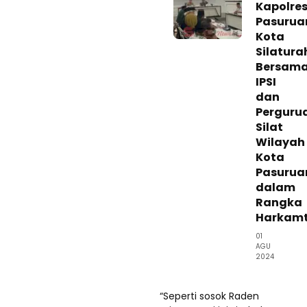
Kapolre
Pasurua
Kota
Silatura
Bersam
IPSI
dan
Perguru
Silat
Wilayah
Kota
Pasurua
dalam
Rangka
Harkam
01
AGU
2024
“Seperti sosok Raden