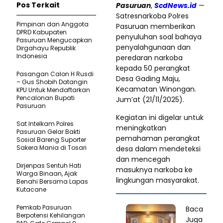
Pos Terkait
Pasuruan
,
ScdNews.id
—
Satresnarkoba Polres
Pimpinan dan Anggota
Pasuruan memberikan
DPRD Kabupaten
penyuluhan soal bahaya
Pasuruan Mengucapkan
penyalahgunaan dan
Dirgahayu Republik
Indonesia
peredaran narkoba
kepada 50 perangkat
Pasangan Calon H Rusdi
Desa Gading Maju,
– Gus Shobih Datangin
Kecamatan Winongan.
KPU Untuk Mendaftarkan
Pencalonan Bupati
Jum’at (21/11/2025).
Pasuruan
Kegiatan ini digelar untuk
Sat Intelkam Polres
meningkatkan
Pasuruan Gelar Bakti
pemahaman perangkat
Sosial Bareng Suporter
Sakera Mania di Tosari
desa dalam mendeteksi
dan mencegah
Dirjenpas Sentuh Hati
masuknya narkoba ke
Warga Binaan, Ajak
lingkungan masyarakat.
Benahi Bersama Lapas
Kutacane
Pemkab Pasuruan
Baca
Berpotensi Kehilangan
Juga