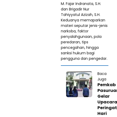
M. Fajar Indranata, S.H.
dan Brigadir Nur
Tahiyyatul Azizah, S.H.
Keduanya memaparkan
materi seputar jenis-jenis
narkoba, faktor
penyalahgunaan, pola
peredaran, tips
pencegahan, hingga
sanksi hukum bagi
pengguna dan pengedar.
Baca
Juga
Pemkab
Pasurua
Gelar
Upacar
Peringat
Hari