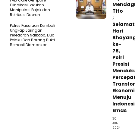
PAD, Cafe Gempol 9
Mendagr
Diindikasi Lakukan
Manipulasi Pajak dan
Tito
Retribusi Daerah
;
Selamat
Polres Pasuruan Kembali
Hari
Ungkap Jaringan
Peredaran Narkoba, Dua
Bhayan
Pelaku Dan Barang Bukti
ke-
Berhasil Diamankan
78,
Polri
Presisi
Menduk
Percepa
Transfo
Ekonomi
Menuju
Indones
Emas
30
JUN
2024