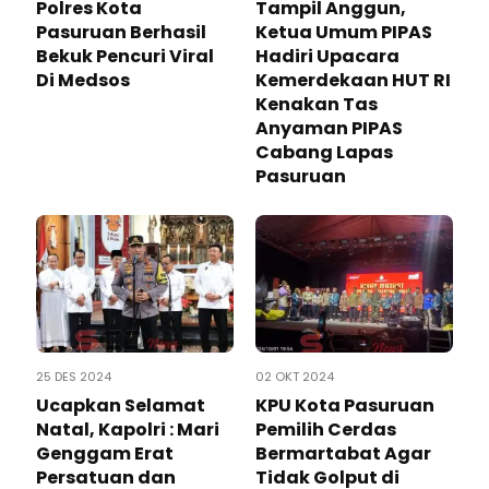
Polres Kota
Tampil Anggun,
Pasuruan Berhasil
Ketua Umum PIPAS
Bekuk Pencuri Viral
Hadiri Upacara
Di Medsos
Kemerdekaan HUT RI
Kenakan Tas
Anyaman PIPAS
Cabang Lapas
Pasuruan
25 DES 2024
02 OKT 2024
Ucapkan Selamat
KPU Kota Pasuruan
Natal, Kapolri : Mari
Pemilih Cerdas
Genggam Erat
Bermartabat Agar
Persatuan dan
Tidak Golput di