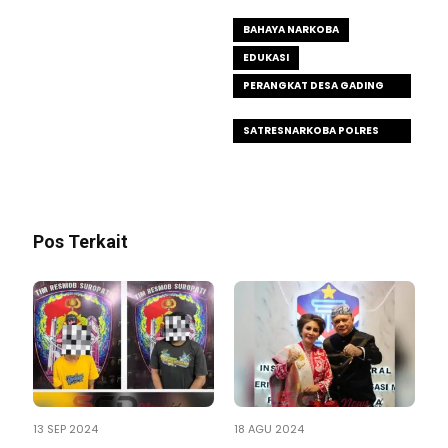
BAHAYA NARKOBA
EDUKASI
PERANGKAT DESA GADING
MAJU
SATRESNARKOBA POLRES
PASURUAN
Pos Terkait
13 SEP 2024
18 AGU 2024